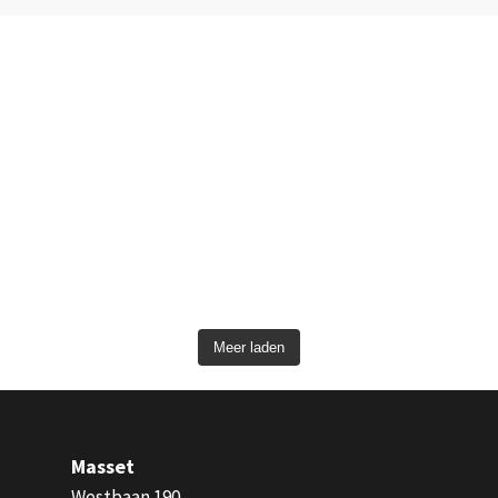
Meer laden
Masset
Westbaan 190