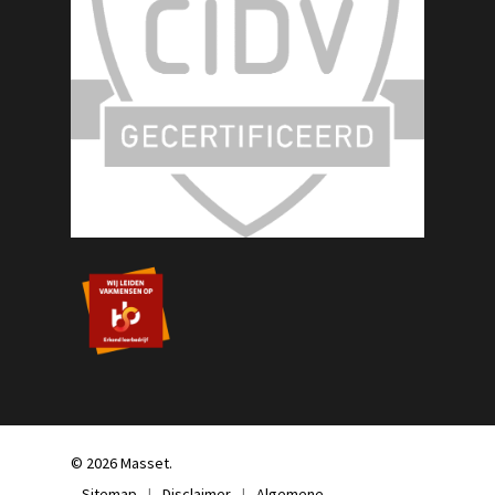
© 2026 Masset.
Sitemap
|
Disclaimer
|
Algemene