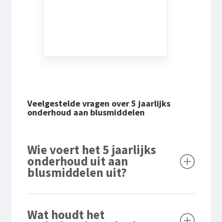
Veelgestelde vragen over 5 jaarlijks
onderhoud aan blusmiddelen
Wie voert het 5 jaarlijks
onderhoud uit aan
blusmiddelen uit?
Het onderhoud moet worden uitgevoerd door
Wat houdt het
professionele onderhoudsmonteurs,