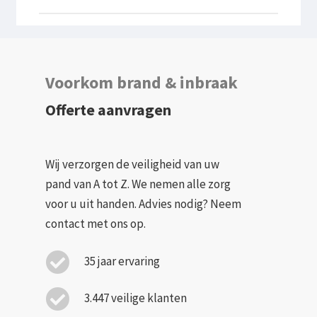
Niet altijd, maar als een blusmiddel niet meer
aan de wettelijke eisen voldoet of niet goed
kan worden gerepareerd, moet deze worden
Voorkom brand & inbraak
vervangen.
Offerte aanvragen
Wij verzorgen de veiligheid van uw
pand van A tot Z. We nemen alle zorg
voor u uit handen. Advies nodig? Neem
contact met ons op.
35 jaar ervaring
3.447 veilige klanten