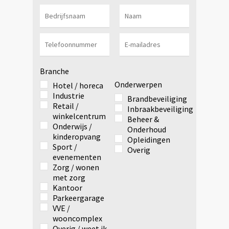
Branche
Onderwerpen
Hotel / horeca
Industrie
Brandbeveiliging
Retail /
Inbraakbeveiliging
winkelcentrum
Beheer &
Onderwijs /
Onderhoud
kinderopvang
Opleidingen
Sport /
Overig
evenementen
Zorg / wonen
met zorg
Kantoor
Parkeergarage
VVE /
wooncomplex
Overig / weet ik