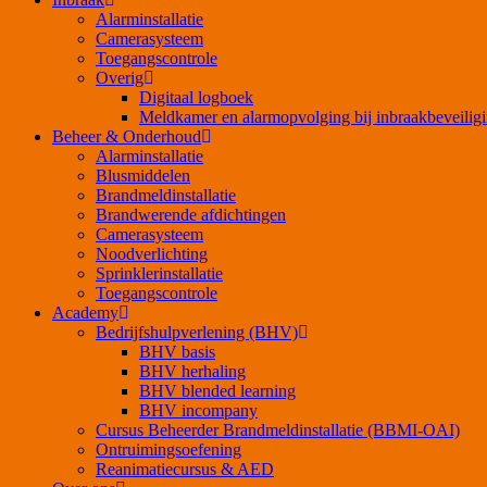
Alarminstallatie
Camerasysteem
Toegangscontrole
Overig
Digitaal logboek
Meldkamer en alarmopvolging bij inbraakbeveilig
Beheer & Onderhoud
Alarminstallatie
Blusmiddelen
Brandmeldinstallatie
Brandwerende afdichtingen
Camerasysteem
Noodverlichting
Sprinklerinstallatie
Toegangscontrole
Academy
Bedrijfshulpverlening (BHV)
BHV basis
BHV herhaling
BHV blended learning
BHV incompany
Cursus Beheerder Brandmeldinstallatie (BBMI-OAI)
Ontruimingsoefening
Reanimatiecursus & AED