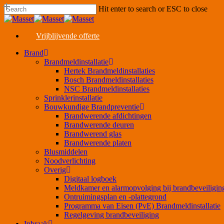
Skip
Hit enter to search or ESC to close
to
Close
main
Search
content
Vrijblijvende offerte
Menu
Brand
Brandmeldinstallatie
Hertek Brandmeldinstallaties
Bosch Brandmeldinstallaties
NSC Brandmeldinstallaties
Sprinklerinstallatie
Bouwkundige Brandpreventie
Brandwerende afdichtingen
Brandwerende deuren
Brandwerend glas
Brandwerende platen
Blusmiddelen
Noodverlichting
Overig
Digitaal logboek
Meldkamer en alarmopvolging bij brandbeveiligin
Ontruimingsplan en -plattegrond
Programma van Eisen (PvE) Brandmeldinstallatie
Regelgeving brandbeveiliging
Inbraak