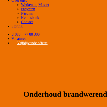
Over ons
Werken bij Masset
Projecten
Nieuws
Kennisbank
Contact
Storing
088 – 77 88 300
Vacatures
Vrijblijvende offerte
Onderhoud brandwerende