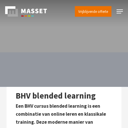
Skip
Menu
to
Vrijblijvende offerte
main
content
BHV blended learning
Een BHV cursus blended learning is een
combinatie van online leren en klassikale
training. Deze moderne manier van