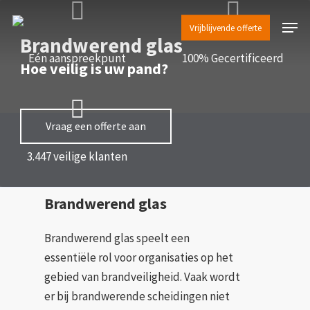
Skip
Menu
to
Vrijblijvende offerte
Brandwerend glas
main
Eén aanspreekpunt
100% Gecertificeerd
Hoe veilig is uw pand?
content
Vraag een offerte aan
3.447 veilige klanten
Brandwerend glas
Brandwerend glas speelt een
essentiële rol voor organisaties op het
gebied van brandveiligheid. Vaak wordt
er bij brandwerende scheidingen niet