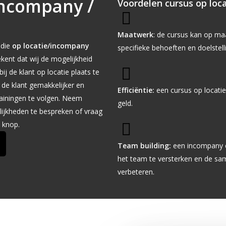
incompany /
Voordelen cursus op loc
Maatwerk
: de cursus kan op m
die
op locatie/incompany
specifieke behoeften en doelstell
kent dat wij de mogelijkheid
ij de klant op locatie plaats te
r de klant gemakkelijker en
Efficiëntie:
een cursus op locatie 
rainingen te volgen. Neem
geld.
ijkheden te bespreken of vraag
 knop.
Team building:
een incompany c
het team te versterken en de sam
verbeteren.