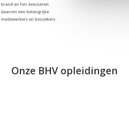
n brand en het evacueren
 daarom een belangrijke
an medewerkers en bezoekers
Onze BHV opleidingen
BHV herhaling
BHV bl