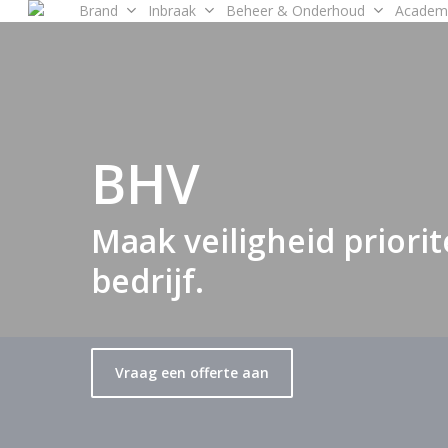
Brand
Inbraak
Beheer & Onderhoud
Academ
Skip
to
main
content
BHV
Maak veiligheid priorit
bedrijf.
Vraag een offerte aan