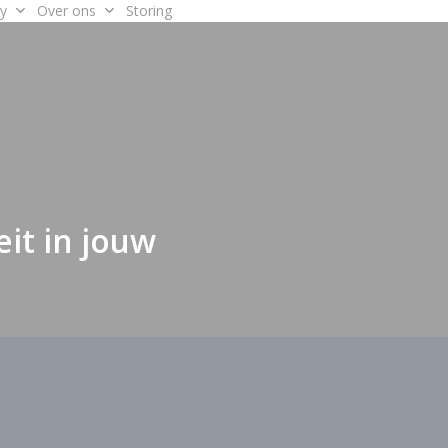
y
Over ons
Storing
eit in jouw