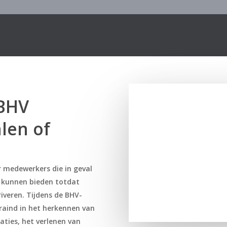
Eén aanspreekpunt
100% Gecertificeerd
 BHV
alen of
r medewerkers die in geval
p kunnen bieden totdat
riveren. Tijdens de BHV-
raind in het herkennen van
aties, het verlenen van