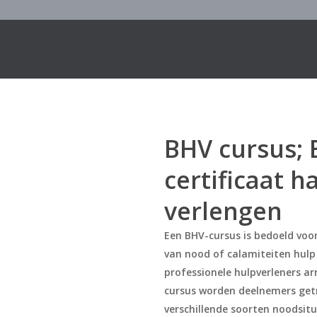
Sinds 1987
BHV cursus;
certificaat h
verlengen
Een BHV-cursus is bedoeld voo
van nood of calamiteiten hul
professionele hulpverleners ar
cursus worden deelnemers get
verschillende soorten noodsitu