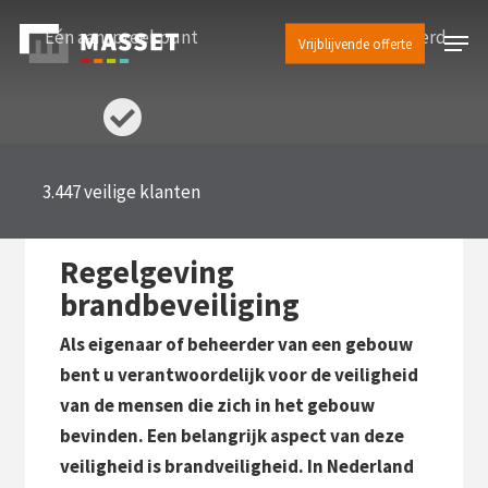
Skip
Menu
Eén aanspreekpunt
100% Gecertificeerd
to
Vrijblijvende offerte
Close
main
Menu
content
3.447 veilige klanten
Regelgeving
brandbeveiliging
Als eigenaar of beheerder van een gebouw
bent u verantwoordelijk voor de veiligheid
van de mensen die zich in het gebouw
bevinden. Een belangrijk aspect van deze
veiligheid is brandveiligheid. In Nederland