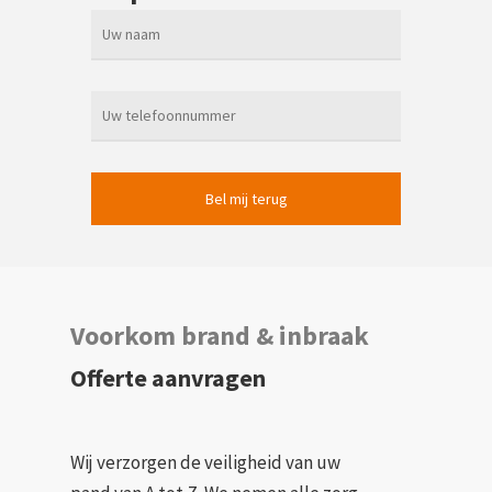
brandveiligheid. U dient onder andere te
zorgen voor voldoende blusmiddelen,
duidelijke vluchtroutes, brandveilige
materialen en het regelmatig trainen van
personeel in brandveiligheidsprocedures.
Voorkom brand & inbraak
Offerte aanvragen
Wij verzorgen de veiligheid van uw