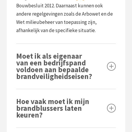
Bouwbesluit 2012. Daarnaast kunnen ook
andere regelgevingen zoals de Arbowet en de
Wet milieubeheer van toepassing zijn,
afhankelijk van de specifieke situatie.
Moet ik als eigenaar
van een bedrijfspand
voldoen aan bepaalde
brandveiligheidseisen?
Ja, als eigenaar van een bedrijfspand bent u
Hoe vaak moet ik mijn
verplicht om te voldoen aan de
brandblussers laten
brandveiligheidseisen die zijn vastgesteld in
keuren?
het Bouwbesluit 2012. Deze eisen omvatten
onder andere het hebben van de juiste
Brandblussers moeten jaarlijks worden