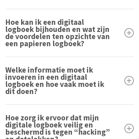
Een digitaal logboek is een elektronisch document
Hoe kan ik een digitaal
waarin belangrijke gegevens worden bijgehouden, zoals
logboek bijhouden en wat zijn
informatie over werkzaamheden, afspraken, controles of
de voordelen ten opzichte van
inspecties. Het kan worden bijgehouden via een speciale
een papieren logboek?
applicatie op een computer, tablet of smartphone.
Een digitaal logboek kan worden bijgehouden via een
Welke informatie moet ik
computer, tablet of smartphone. Voordelen ten opzichte
invoeren in een digitaal
van een papieren logboek zijn het gemakkelijk delen en
logboek en hoe vaak moet ik
opslaan van informatie, real-time updates en de
dit doen?
mogelijkheid om informatie snel te doorzoeken.
Over het algemeen moet een digitaal logboek
Hoe zorg ik ervoor dat mijn
belangrijke informatie bevatten zoals de datum, de aard
digitale logboek veilig en
van de werkzaamheden of inspecties, de resultaten
beschermd is tegen “hacking”
hiervan, en eventuele opmerkingen of aanbevelingen.