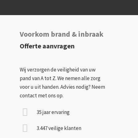
De duur van de cursus kan variëren, maar
gemiddeld duurt de cursus 4 uur. Tijdens de
cursus leer je onder andere hoe je een
hartstilstand herkent, hoe je moet
Voorkom brand & inbraak
reanimeren en hoe je een AED moet
gebruiken. Ook worden er
Offerte aanvragen
praktijkoefeningen gedaan met
reanimatiepoppen en AED-
trainingsapparaten. Na afloop van de cursus
Wij verzorgen de veiligheid van uw
ontvang je een certificaat van deelname.
pand van A tot Z. We nemen alle zorg
voor u uit handen. Advies nodig? Neem
contact met ons op.
35 jaar ervaring
3.447 veilige klanten