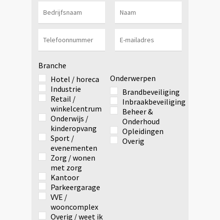
Branche
Onderwerpen
Hotel / horeca
Industrie
Brandbeveiliging
Retail /
Inbraakbeveiliging
winkelcentrum
Beheer &
Onderwijs /
Onderhoud
kinderopvang
Opleidingen
Sport /
Overig
evenementen
Zorg / wonen
met zorg
Kantoor
Parkeergarage
VVE /
wooncomplex
Overig / weet ik