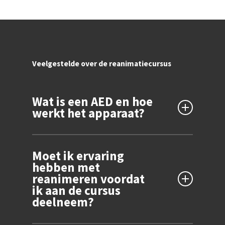
Veelgestelde over de reanimatiecursus
Wat is een AED en hoe
werkt het apparaat?
Een AED is een apparaat dat het hartritme
Moet ik ervaring
kan herstellen bij een hartstilstand. Het
hebben met
apparaat geeft elektrische schokken af om
reanimeren voordat
het hart weer op gang te brengen. Tijdens
ik aan de cursus
een reanimatiecursus met AED leer je hoe je
deelneem?
het apparaat moet gebruiken.