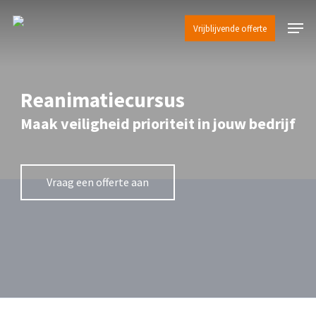
Skip
Menu
to
Vrijblijvende offerte
main
content
Reanimatiecursus
Maak veiligheid prioriteit in jouw bedrijf
Vraag een offerte aan