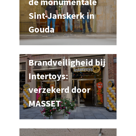
de monumentale
moeten brandblussers en brandmelders ten
Sint-Janskerk in
minste jaarlijks worden geïnspecteerd.
Gouda
Brandveiligheid bij
Intertoys:
verzekerd door
MASSET