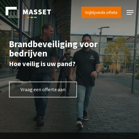
Skip
Menu
to
Vrijblijvende offerte
Close
main
Menu
content
Brandbeveiliging voor
bedrijven
Hoe veilig is uw pand?
Vraag een offerte aan