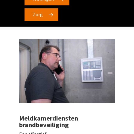
Zorg
Meldkamerdiensten
brandbeveiliging