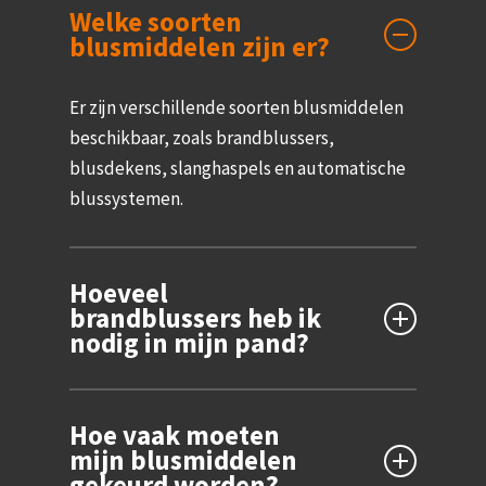
Welke soorten
blusmiddelen zijn er?
Er zijn verschillende soorten blusmiddelen
beschikbaar, zoals brandblussers,
blusdekens, slanghaspels en automatische
blussystemen.
Hoeveel
brandblussers heb ik
nodig in mijn pand?
Het aantal brandblussers dat nodig is, hangt
Hoe vaak moeten
af van de grootte en indeling van het pand.
mijn blusmiddelen
Het Bouwbesluit geeft hier richtlijnen voor.
gekeurd worden?