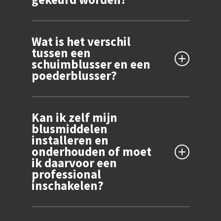
Blusmiddelen moeten jaarlijks gekeurd en
Wat is het verschil
onderhouden worden volgens de NEN 2559-
tussen een
norm.
schuimblusser en een
poederblusser?
Een schuimblusser is geschikt voor vaste
Kan ik zelf mijn
stoffen en vloeistoffen, terwijl een
blusmiddelen
poederblusser geschikt is voor vaste
installeren en
stoffen, vloeistoffen en gassen.
onderhouden of moet
ik daarvoor een
professional
inschakelen?
Het is verstandig om een professional in te