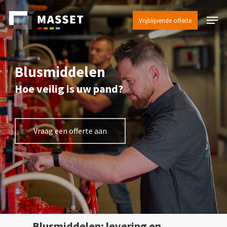
Skip
Menu
to
Vrijblijvende offerte
Close
main
Menu
content
Blusmiddelen
Hoe veilig is uw pand?
Vraag een offerte aan
Blusmiddelen: levering en