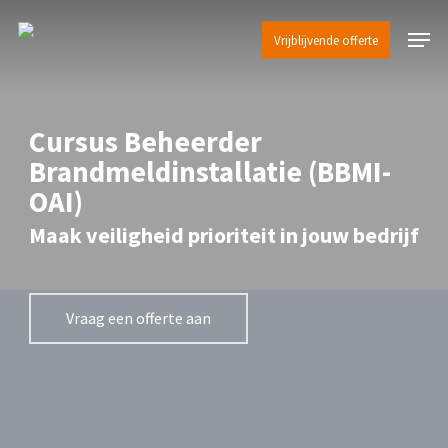
Skip
Menu
to
Vrijblijvende offerte
Close
main
Menu
content
Cursus Beheerder
Brandmeldinstallatie (BBMI-
OAI)
Maak veiligheid prioriteit in jouw bedrijf
Vraag een offerte aan