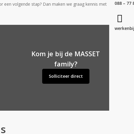
088 – 77 
voor een volgende stap? Dan maken we graag kennis met
werkenbi
Kom je bij de MASSET
family?
Solliciteer direct
es