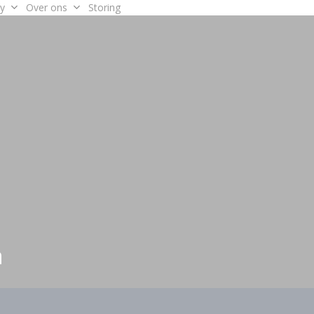
y
Over ons
Storing
n