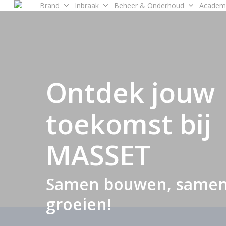
Brand
Inbraak
Beheer & Onderhoud
Academ
Skip
to
main
content
Ontdek jouw
toekomst bij
MASSET
Samen bouwen, same
groeien!