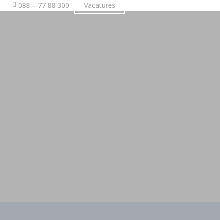
088 – 77 88 300
Vacatures
Vrijblijvende offerte