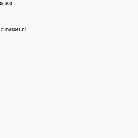
88 300
j@masset.nl