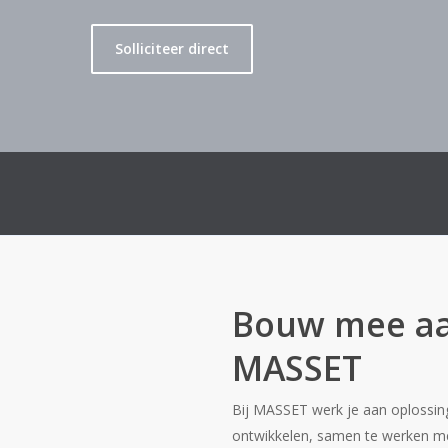
Solliciteer direct
3 dagen weekend, fulltime salaris
Bouw mee aan
MASSET
Bij MASSET werk je aan oplossinge
ontwikkelen, samen te werken met