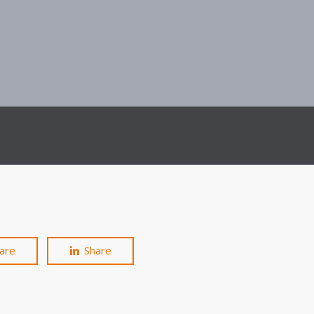
ijkheden
Prima arbeidsvoorwaarden
are
Share