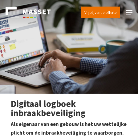
Skip
Menu
to
Vrijblijvende offerte
Close
main
Menu
content
Digitaal logboek
inbraakbeveiliging
Als eigenaar van een gebouw is het uw wettelijke
plicht om de inbraakbeveiliging te waarborgen.