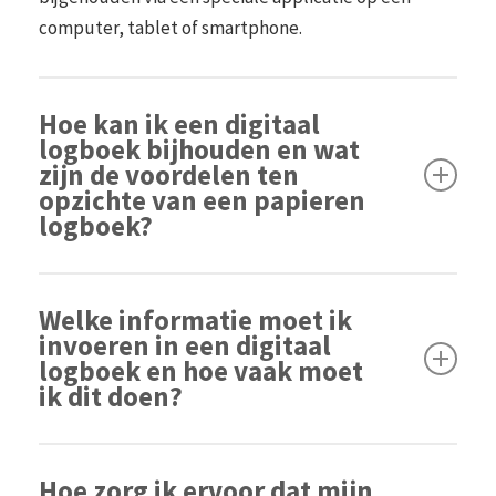
computer, tablet of smartphone.
Hoe kan ik een digitaal
logboek bijhouden en wat
zijn de voordelen ten
opzichte van een papieren
logboek?
Een digitaal logboek kan worden bijgehouden via
Welke informatie moet ik
een computer, tablet of smartphone. Voordelen ten
invoeren in een digitaal
opzichte van een papieren logboek zijn het
logboek en hoe vaak moet
gemakkelijk delen en opslaan van informatie, real-
ik dit doen?
time updates en de mogelijkheid om informatie snel
te doorzoeken.
Over het algemeen moet een digitaal logboek
Hoe zorg ik ervoor dat mijn
belangrijke informatie bevatten zoals de datum, de