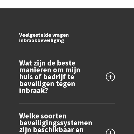
Veelgestelde vragen
inbraakbeveiliging
Wat zijn de beste
manieren om mijn
huis of bedrijf te
beveiligen tegen
inbraak?
Om uw huis of bedrijf te beveiligen tegen
Welke soorten
inbraak zijn er verschillende manieren,
beveiligingssystemen
waaronder het installeren van
zijn beschikbaar en
beveiligingscamera’s, alarmsystemen,