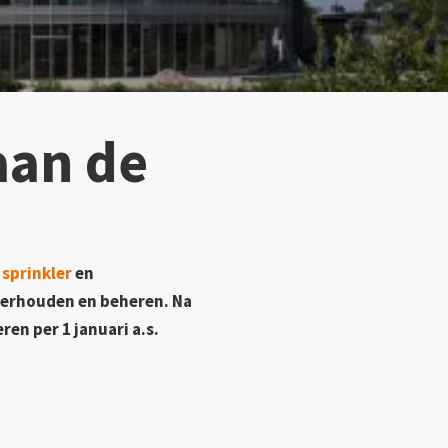
aan de
n
sprinkler
en
derhouden en beheren. Na
en per 1 januari a.s.