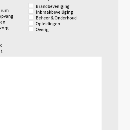
Brandbeveiliging
ntrum
Inbraakbeveiliging
ropvang
Beheer & Onderhoud
ten
Opleidingen
zorg
Overig
x
et