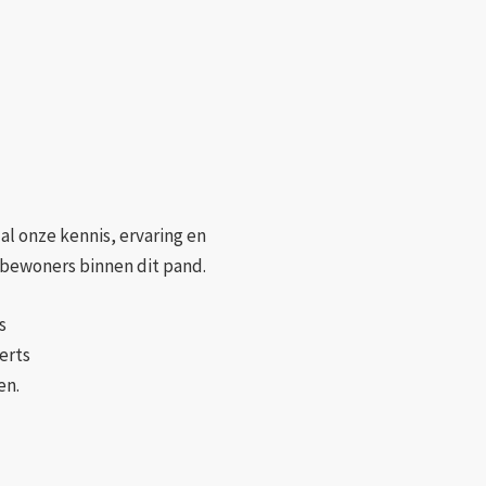
al onze kennis, ervaring en
n bewoners binnen dit pand.
s
erts
en.