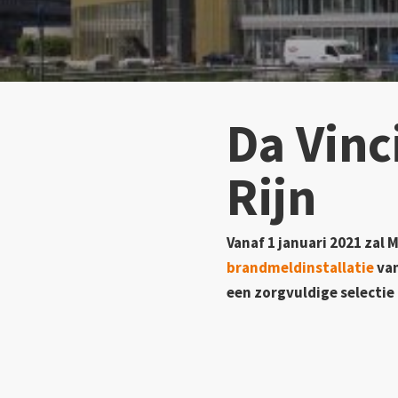
Da Vinc
Rijn
Vanaf 1 januari 2021 zal
brandmeldinstallatie
van
een zorgvuldige selectie