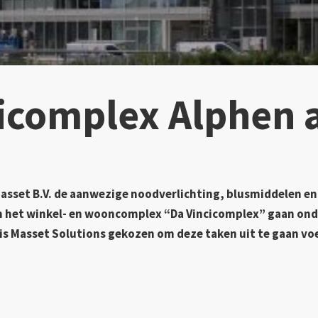
icomplex Alphen 
 Masset B.V. de aanwezige noodverlichting, blusmiddelen e
 het winkel- en wooncomplex “Da Vincicomplex” gaan on
 is Masset
Solutions gekozen om deze taken uit te gaan voer