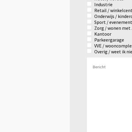
Industrie
Retail / winkelce
Onderwijs / kinde
Sport / evenemen
Zorg / wonen met 
Kantoor
Parkeergarage
VVE / wooncomple
Overig / weet ik ni