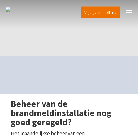
Skip
Menu
to
Vrijblijvende offerte
main
content
Beheer van de
brandmeldinstallatie nog
goed geregeld?
Het maandelijkse beheer van een