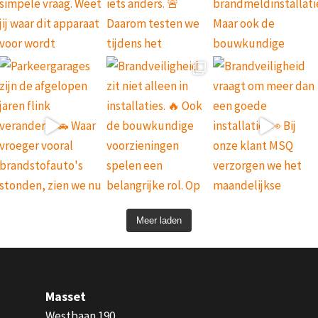
Meer laden
Masset
Westbaan 190