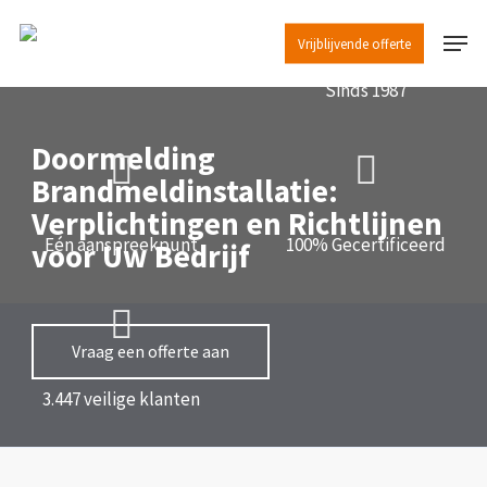
Skip
Menu
to
Vrijblijvende offerte
main
Sinds 1987
content
Doormelding
Brandmeldinstallatie:
Verplichtingen en Richtlijnen
Eén aanspreekpunt
100% Gecertificeerd
voor Uw Bedrijf
Vraag een offerte aan
3.447 veilige klanten