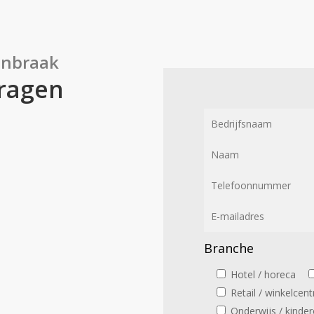
inbraak
vragen
Branche
Hotel / horeca
Retail / winkelcen
Onderwijs / kinde