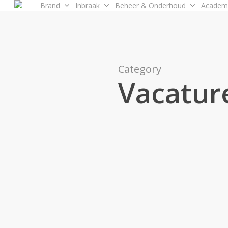
Brand
Inbraak
Beheer & Onderhoud
Academ
Skip
to
main
content
Category
Vacatur