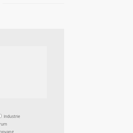
Industrie
trum
ropvang