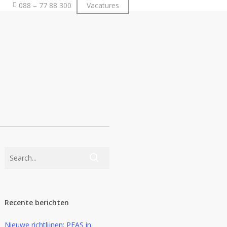
088 – 77 88 300
Vacatures
Vrijblijvende offerte
Recente berichten
Nieuwe richtlijnen: PFAS in