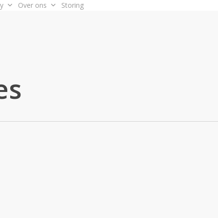
y
Over ons
Storing
es