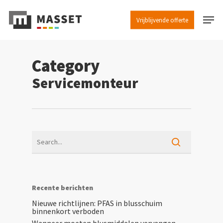
Skip
Menu
to
Vrijblijvende offerte
main
content
Category
Servicemonteur
Recente berichten
Nieuwe richtlijnen: PFAS in blusschuim
binnenkort verboden