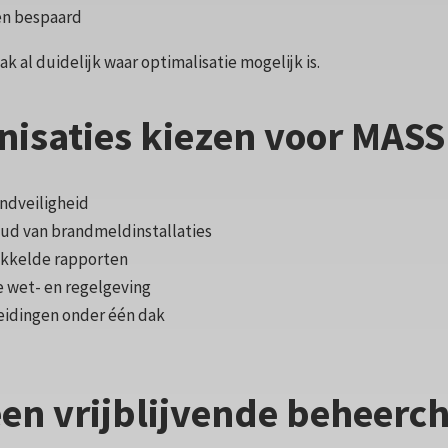
den bespaard
k al duidelijk waar optimalisatie mogelijk is.
isaties kiezen voor MAS
andveiligheid
oud van brandmeldinstallaties
ikkelde rapporten
e wet- en regelgeving
eidingen onder één dak
een vrijblijvende beheerc