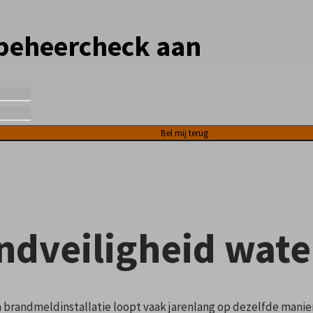
 beheercheck aan
ndveiligheid wate
brandmeldinstallatie loopt vaak jarenlang op dezelfde manier 