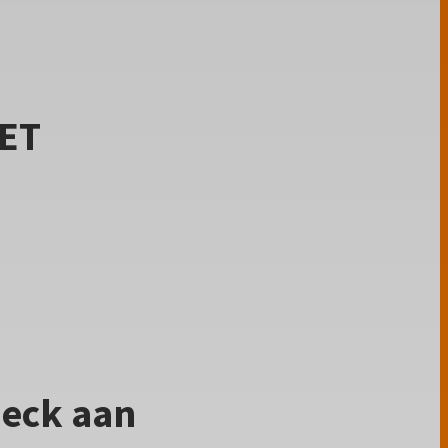
SET
heck aan