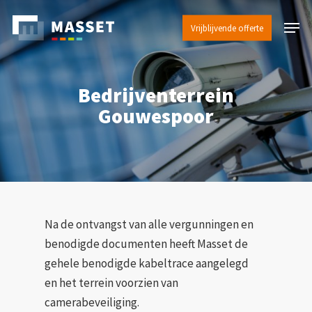
Skip
Menu
to
Vrijblijvende offerte
Close
main
Menu
content
Bedrijventerrein
Gouwespoor
Na de ontvangst van alle vergunningen en
benodigde documenten heeft Masset de
gehele benodigde kabeltrace aangelegd
en het terrein voorzien van
camerabeveiliging.