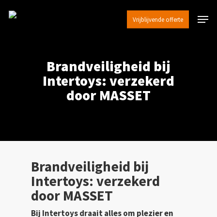
Skip
Menu
to
Vrijblijvende offerte
main
content
Brandveiligheid bij
Intertoys: verzekerd
door MASSET
Brandveiligheid bij
Intertoys: verzekerd
door MASSET
Bij Intertoys draait alles om plezier en