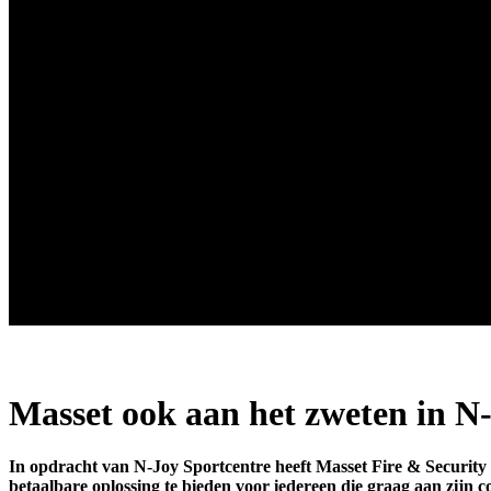
Masset ook aan het zweten in N
In opdracht van N-Joy Sportcentre heeft Masset
Fire & Security
betaalbare oplossing te bieden voor iedereen die graag aan zijn 