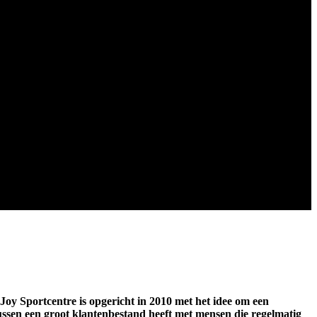
Joy
Sportcentre is opgericht in 2010 met het idee om een
tussen een groot klantenbestand heeft met mensen die regelmatig