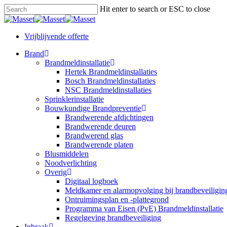
Skip
Hit enter to search or ESC to close
to
Close
main
Search
content
Vrijblijvende offerte
Menu
Brand
Brandmeldinstallatie
Hertek Brandmeldinstallaties
Bosch Brandmeldinstallaties
NSC Brandmeldinstallaties
Sprinklerinstallatie
Bouwkundige Brandpreventie
Brandwerende afdichtingen
Brandwerende deuren
Brandwerend glas
Brandwerende platen
Blusmiddelen
Noodverlichting
Overig
Digitaal logboek
Meldkamer en alarmopvolging bij brandbeveiligin
Ontruimingsplan en -plattegrond
Programma van Eisen (PvE) Brandmeldinstallatie
Regelgeving brandbeveiliging
Inbraak