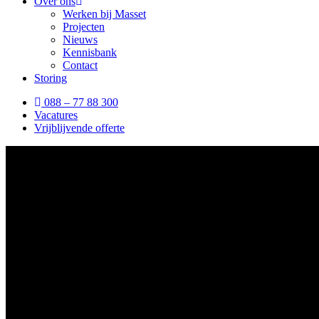
Over ons
Werken bij Masset
Projecten
Nieuws
Kennisbank
Contact
Storing
088 – 77 88 300
Vacatures
Vrijblijvende offerte