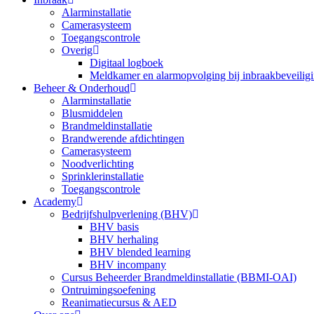
Alarminstallatie
Camerasysteem
Toegangscontrole
Overig
Digitaal logboek
Meldkamer en alarmopvolging bij inbraakbeveilig
Beheer & Onderhoud
Alarminstallatie
Blusmiddelen
Brandmeldinstallatie
Brandwerende afdichtingen
Camerasysteem
Noodverlichting
Sprinklerinstallatie
Toegangscontrole
Academy
Bedrijfshulpverlening (BHV)
BHV basis
BHV herhaling
BHV blended learning
BHV incompany
Cursus Beheerder Brandmeldinstallatie (BBMI-OAI)
Ontruimingsoefening
Reanimatiecursus & AED