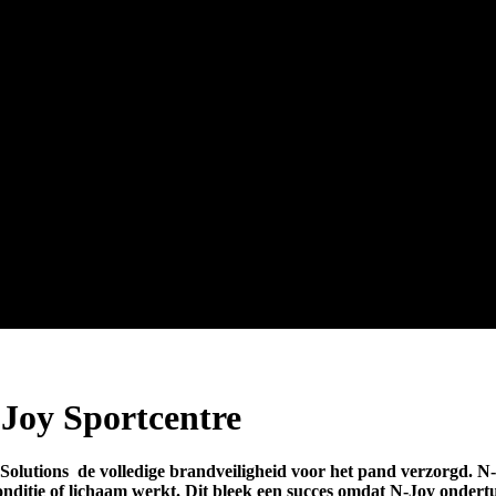
-Joy Sportcentre
 Solutions de volledige brandveiligheid voor het pand verzorgd.
N-
conditie of lichaam werkt. Dit bleek een succes omdat N-Joy onder