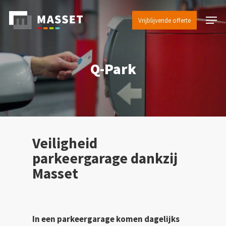
Skip
Menu
to
Vrijblijvende offerte
Close
main
Menu
content
Q-Park
Veiligheid
parkeergarage dankzij
Masset
In een parkeergarage komen dagelijks