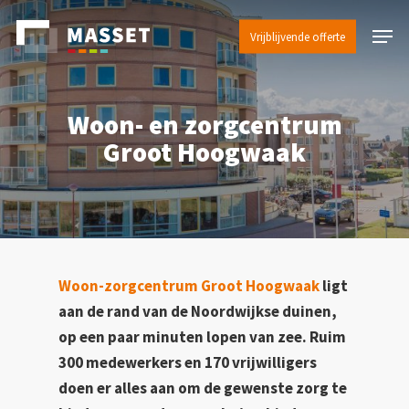
Skip
Menu
to
Vrijblijvende offerte
main
content
Woon- en zorgcentrum
Groot Hoogwaak
Woon-zorgcentrum Groot Hoogwaak
ligt
aan de rand van de Noordwijkse duinen,
op een paar minuten lopen van zee. Ruim
300 medewerkers en 170 vrijwilligers
doen er alles aan om de gewenste zorg te