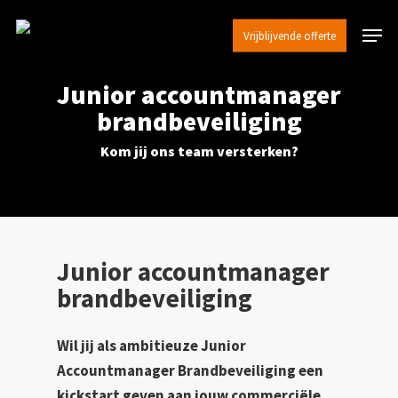
Skip
Menu
to
Vrijblijvende offerte
Close
main
Menu
content
Junior accountmanager
brandbeveiliging
Kom jij ons team versterken?
Junior accountmanager
brandbeveiliging
Wil jij als ambitieuze Junior
Accountmanager Brandbeveiliging een
kickstart geven aan jouw commerciële