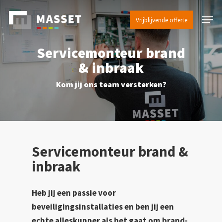
Skip
Menu
to
Vrijblijvende offerte
main
content
Servicemonteur brand
& inbraak
Kom jij ons team versterken?
Servicemonteur brand &
inbraak
Heb jij een passie voor
beveiligingsinstallaties en ben jij een
echte alleskunner als het gaat om brand-