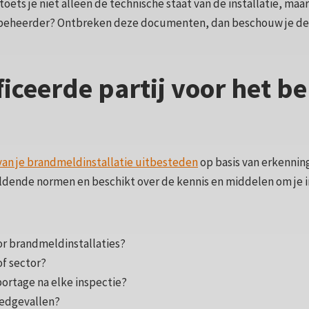
oets je niet alleen de technische staat van de installatie, maar
beheerder? Ontbreken deze documenten, dan beschouw je de in
ficeerde partij voor het 
an je brandmeldinstallatie uitbesteden
op basis van erkenning
ldende normen en beschikt over de kennis en middelen om je i
oor brandmeldinstallaties?
of sector?
portage na elke inspectie?
oedgevallen?