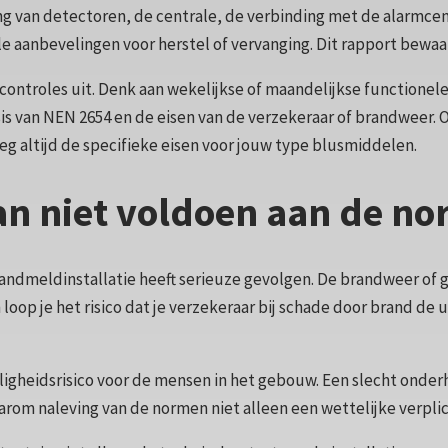
g van detectoren, de centrale, de verbinding met de alarmcen
aanbevelingen voor herstel of vervanging. Dit rapport bewaar j
ig controles uit. Denk aan wekelijkse of maandelijkse functione
basis van NEN 2654 en de eisen van de verzekeraar of brandweer
eg altijd de specifieke eisen voor jouw type blusmiddelen.
van niet voldoen aan de n
andmeldinstallatie heeft serieuze gevolgen. De brandweer of 
op je het risico dat je verzekeraar bij schade door brand de ui
 veiligheidsrisico voor de mensen in het gebouw. Een slecht ond
waarom naleving van de normen niet alleen een wettelijke verpl