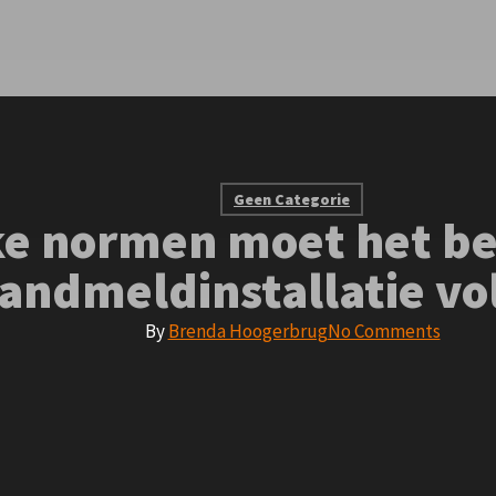
Geen Categorie
e normen moet het be
andmeldinstallatie vo
By
Brenda Hoogerbrug
No Comments