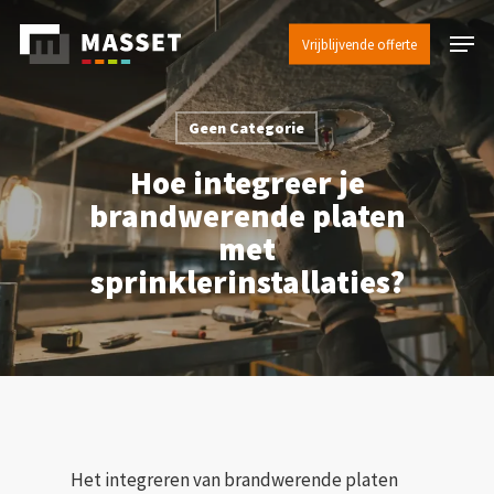
Skip
Menu
to
Vrijblijvende offerte
Close
main
Menu
content
Geen Categorie
Hoe integreer je
brandwerende platen
met
sprinklerinstallaties?
Het integreren van brandwerende platen