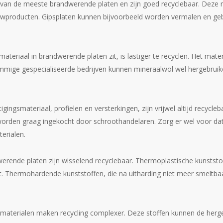
van de meeste brandwerende platen en zijn goed recyclebaar. Deze m
producten. Gipsplaten kunnen bijvoorbeeld worden vermalen en gebru
materiaal in brandwerende platen zit, is lastiger te recyclen. Het materi
ommige gespecialiseerde bedrijven kunnen mineraalwol wel hergebruike
gingsmateriaal, profielen en versterkingen, zijn vrijwel altijd recycl
rden graag ingekocht door schroothandelaren. Zorg er wel voor dat
erialen.
rende platen zijn wisselend recyclebaar. Thermoplastische kunstst
Thermohardende kunststoffen, die na uitharding niet meer smeltbaar z
gsmaterialen maken recycling complexer. Deze stoffen kunnen de her