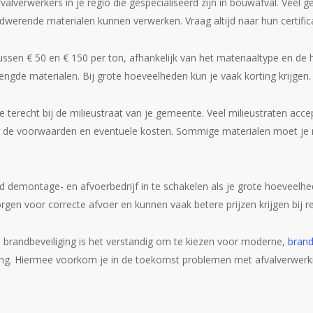
lverwerkers in je regio die gespecialiseerd zijn in bouwafval. Veel 
ndwerende materialen kunnen verwerken. Vraag altijd naar hun certific
ssen € 50 en € 150 per ton, afhankelijk van het materiaaltype en de h
gde materialen. Bij grote hoeveelheden kun je vaak korting krijgen.
e terecht bij de milieustraat van je gemeente. Veel milieustraten acc
 de voorwaarden en eventuele kosten. Sommige materialen moet je m
demontage- en afvoerbedrijf in te schakelen als je grote hoeveelhed
orgen voor correcte afvoer en kunnen vaak betere prijzen krijgen bij re
e brandbeveiliging is het verstandig om te kiezen voor moderne,
bran
ing. Hiermee voorkom je in de toekomst problemen met afvalverwerki