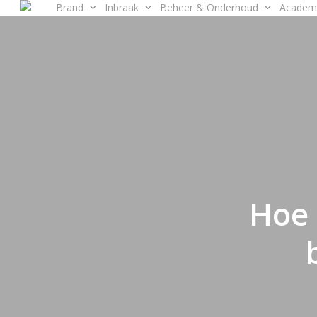
Brand
Inbraak
Beheer & Onderhoud
Academ
Skip
to
main
content
Hoe 