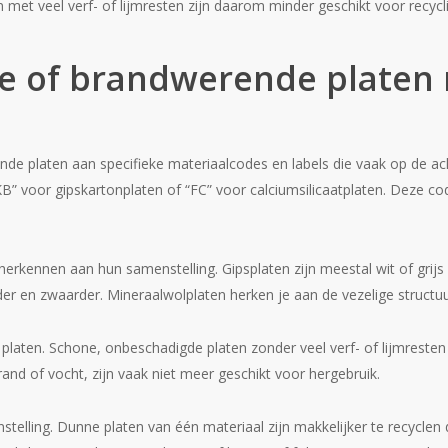
met veel verf- of lijmresten zijn daarom minder geschikt voor recycl
e of brandwerende platen 
de platen aan specifieke materiaalcodes en labels die vaak op de ach
B” voor gipskartonplaten of “FC” voor calciumsilicaatplaten. Deze c
 herkennen aan hun samenstelling. Gipsplaten zijn meestal wit of grijs 
r en zwaarder. Mineraalwolplaten herken je aan de vezelige structuur
 platen. Schone, onbeschadigde platen zonder veel verf- of lijmresten 
rand of vocht, zijn vaak niet meer geschikt voor hergebruik.
stelling. Dunne platen van één materiaal zijn makkelijker te recycle