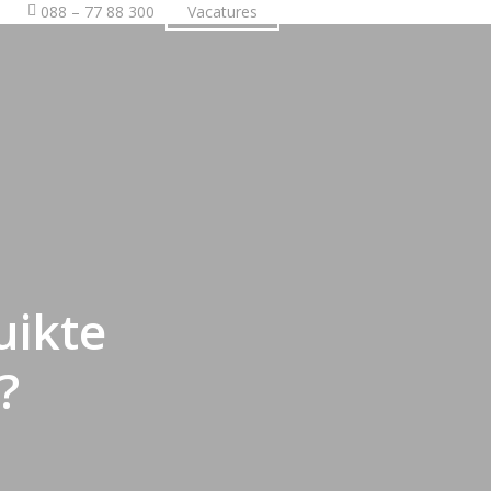
088 – 77 88 300
Vacatures
Vrijblijvende offerte
uikte
?