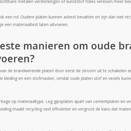
ichtbare metalen versterkingen of kunststof folies vereisen meer be
ook een rol. Oudere platen kunnen asbest bevatten en zijn dan niet rec
je een materiaaltest laten uitvoeren.
 beste manieren om oude 
 voeren?
van de brandwerende platen door eerst de stroom uit te schakelen en
 kleding en een stofmasker, omdat oude platen stof en vezels kunnen 
ntage op materiaaltype. Leg gipsplaten apart van cementplaten en v
eiding maakt recycling veel efficiënter en vergroot de kans dat mater