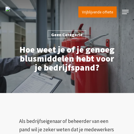
Skip
Menu
to
Vrijblijvende offerte
main
content
Geen Categorie
Hoe weet je of je genoeg
blusmiddelen hebt voor
je bedrijfspand?
Als bedrijfseigenaar of beheerder van een
pand wil je zeker weten dat je medewerkers