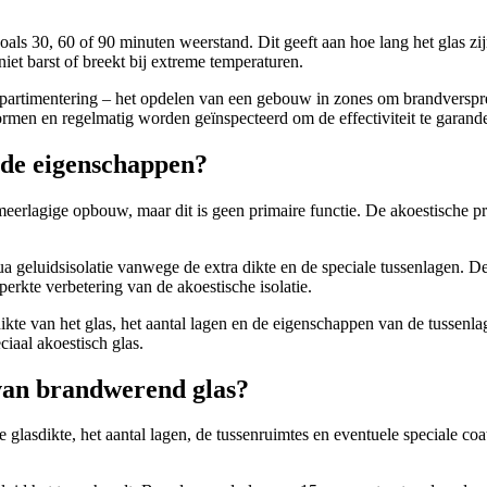
als 30, 60 of 90 minuten weerstand. Dit geeft aan hoe lang het glas zij
 niet barst of breekt bij extreme temperaturen.
mpartimentering – het opdelen van een gebouw in zones om brandverspre
rmen en regelmatig worden geïnspecteerd om de effectiviteit te garand
de eigenschappen?
eerlagige opbouw, maar dit is geen primaire functie. De akoestische pre
ua geluidsisolatie vanwege de extra dikte en de speciale tussenlagen. 
perkte verbetering van de akoestische isolatie.
e dikte van het glas, het aantal lagen en de eigenschappen van de tuss
ciaal akoestisch glas.
 van brandwerend glas?
e glasdikte, het aantal lagen, de tussenruimtes en eventuele speciale 