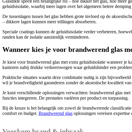
Glasdikte speelt een belangrijke rol – hoe dikker het glas, hoe meer
geluidsisolatie, waarbij meer lagen over het algemeen betere demping
De tussenlagen tussen het glas hebben grote invloed op de akoestisc
– dikkere lagen kunnen meer trillingen absorberen.
Speciale coatings kunnen de geluidsisolatie verder verbeteren, hoewel 
randen kan de isolatie aanzienlijk verminderen.
Wanneer kies je voor brandwerend glas met
Je kiest voor brandwerend glas met extra geluidsisolatie wanneer je 
kantoren nabij drukke verkeerswegen waar geluidshinder een proble
Praktische situaties waarin deze combinatie nuttig is zijn bijvoorbee
wil je brandveiligheid garanderen zonder de akoestische kwaliteit van
Je kunt verschillende oplossingen verwachten: brandwerend glas met g
functies integreren. De prestaties variëren per product en toepassing.
Bij de keuze is het belangrijk om zowel de brandwerende classificatie a
comfort en budget.
Brandwerend glas
oplossingen vereisen expertise 
Voorkom brand & inbraak