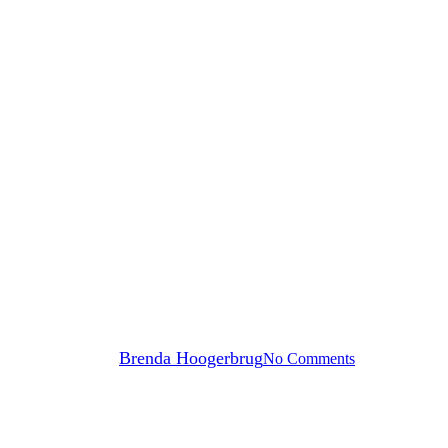
Geen Categorie
rend glas ook geluiddempend voo
By
Brenda Hoogerbrug
No Comments