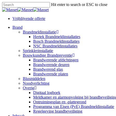
Skip
Hit enter to search or ESC to close
to
Close
main
Search
content
Vrijblijvende offerte
Menu
Brand
Brandmeldinstallatie
Hertek Brandmeldinstallaties
Bosch Brandmeldinstallaties
NSC Brandmeldinstallaties
Sprinklerinstallatie
Bouwkundige Brandpreventie
Brandwerende afdichtingen
Brandwerende deuren
Brandwerend glas
Brandwerende platen
Blusmiddelen
Noodverlichting
Overig
Digitaal logboek
Meldkamer en alarmopvolging bij brandbeveiligin
Ontruimingsplan en -plattegrond
Programma van Eisen (PvE) Brandmeldinstallatie
Regelgeving brandbeveiliging
Inbraak