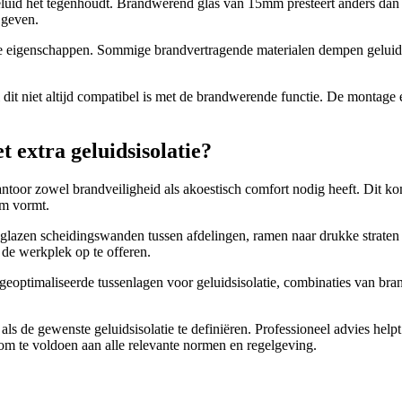
 geluid het tegenhoudt. Brandwerend glas van 15mm presteert anders dan
 geven.
he eigenschappen. Sommige brandvertragende materialen dempen geluid 
dit niet altijd compatibel is met de brandwerende functie. De montage e
 extra geluidsisolatie?
kantoor zowel brandveiligheid als akoestisch comfort nodig heeft. Dit 
em vormt.
ld glazen scheidingswanden tussen afdelingen, ramen naar drukke straten
 de werkplek op te offeren.
eoptimaliseerde tussenlagen voor geluidsisolatie, combinaties van bran
ls de gewenste geluidsisolatie te definiëren. Professioneel advies helpt 
om te voldoen aan alle relevante normen en regelgeving.