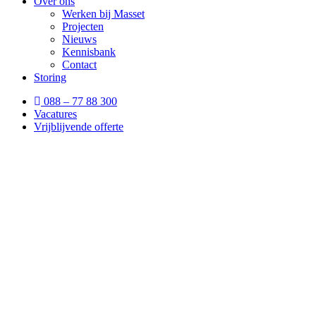
Over ons
Werken bij Masset
Projecten
Nieuws
Kennisbank
Contact
Storing
088 – 77 88 300
Vacatures
Vrijblijvende offerte
Is brandwe