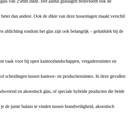
 glas van 25mm dikte. Het aantal glaslagen beïnvloedt ook de
beter dan andere. Ook de dikte van deze tussenlagen maakt verschil
n afdichting rondom het glas zijn ook belangrijk – geluidslek bij de
komt vaak voor bij open kantoorlandschappen, vergaderruimtes en
 of scheidingen tussen kantoor- en productieruimtes. In deze gevallen
dwerend en akoestisch glas, of speciale hybride producten die beide
je de juiste balans te vinden tussen brandveiligheid, akoestisch