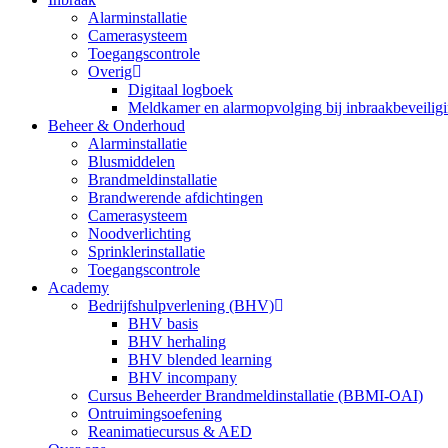
Alarminstallatie
Camerasysteem
Toegangscontrole
Overig
Digitaal logboek
Meldkamer en alarmopvolging bij inbraakbeveilig
Beheer & Onderhoud
Alarminstallatie
Blusmiddelen
Brandmeldinstallatie
Brandwerende afdichtingen
Camerasysteem
Noodverlichting
Sprinklerinstallatie
Toegangscontrole
Academy
Bedrijfshulpverlening (BHV)
BHV basis
BHV herhaling
BHV blended learning
BHV incompany
Cursus Beheerder Brandmeldinstallatie (BBMI-OAI)
Ontruimingsoefening
Reanimatiecursus & AED