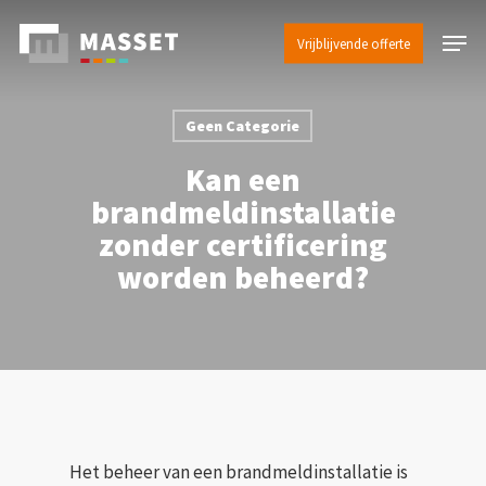
Skip
Menu
to
Vrijblijvende offerte
main
content
Geen Categorie
Kan een
brandmeldinstallatie
zonder certificering
worden beheerd?
Het beheer van een brandmeldinstallatie is