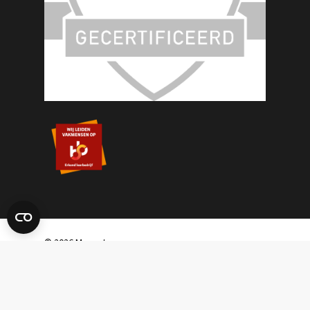
© 2026 Masset.
Sitemap
|
Disclaimer
|
Algemene
Voorwaarden
|
Privacyverklaring