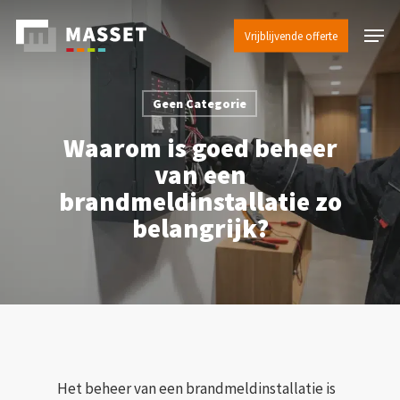
Skip
Menu
to
Vrijblijvende offerte
Close
main
Menu
content
Geen Categorie
Waarom is goed beheer
van een
brandmeldinstallatie zo
belangrijk?
Het beheer van een brandmeldinstallatie is