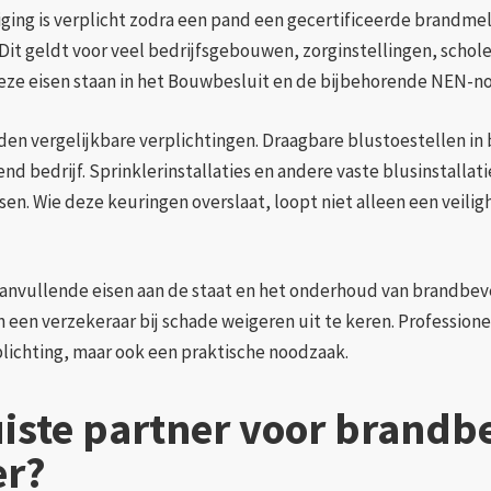
ing is verplicht zodra een pand een gecertificeerde brandmeld
. Dit geldt voor veel bedrijfsgebouwen, zorginstellingen, schol
ieze eisen staan in het Bouwbesluit en de bijbehorende NEN-n
den vergelijkbare verplichtingen. Draagbare blustoestellen i
nd bedrijf. Sprinklerinstallaties en andere vaste blusinstalla
sen. Wie deze keuringen overslaat, loopt niet alleen een veilig
nvullende eisen aan de staat en het onderhoud van brandbeveili
 een verzekeraar bij schade weigeren uit te keren. Professio
rplichting, maar ook een praktische noodzaak.
juiste partner voor brandb
er?