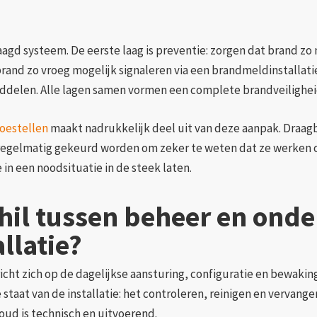
agd systeem. De eerste laag is preventie: zorgen dat brand zo 
brand zo vroeg mogelijk signaleren via een brandmeldinstallatie.
iddelen. Alle lagen samen vormen een complete brandveilighe
oestellen
maakt nadrukkelijk deel uit van deze aanpak. Draag
egelmatig gekeurd worden om zeker te weten dat ze werken o
 in een noodsituatie in de steek laten.
chil tussen beheer en ond
llatie?
cht zich op de dagelijkse aansturing, configuratie en bewakin
staat van de installatie: het controleren, reinigen en vervan
oud is technisch en uitvoerend.