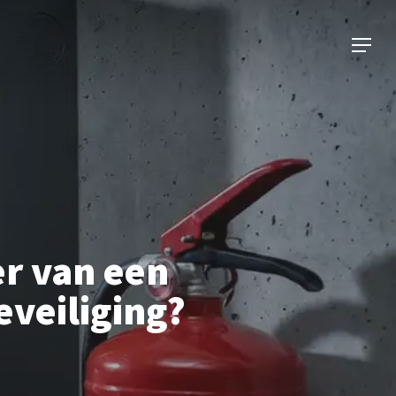
Menu
er van een
veiliging?