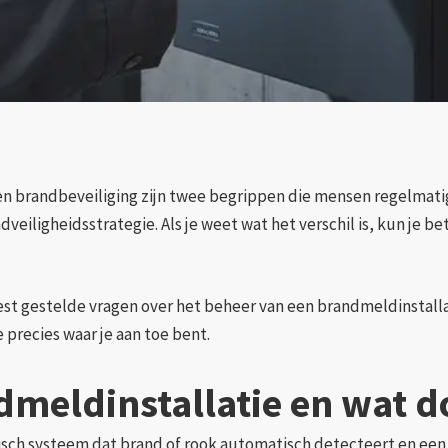
en brandbeveiliging zijn twee begrippen die mensen regelmati
dveiligheidsstrategie. Als je weet wat het verschil is, kun je 
est gestelde vragen over het beheer van een brandmeldinstall
 precies waar je aan toe bent.
dmeldinstallatie en wat d
isch systeem dat brand of rook automatisch detecteert en een