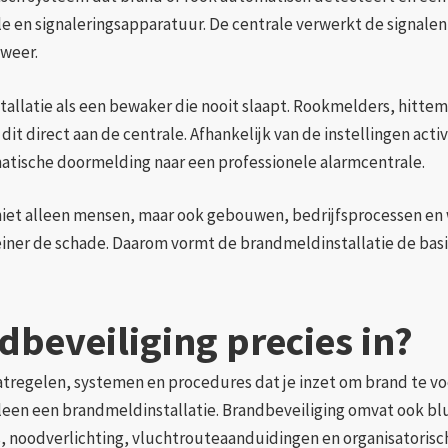
 en signaleringsapparatuur. De centrale verwerkt de signalen
weer.
tallatie als een bewaker die nooit slaapt. Rookmelders, hitte
it direct aan de centrale. Afhankelijk van de instellingen acti
tische doormelding naar een professionele alarmcentrale.
iet alleen mensen, maar ook gebouwen, bedrijfsprocessen en w
iner de schade. Daarom vormt de brandmeldinstallatie de basi
beveiliging precies in?
atregelen, systemen en procedures dat je inzet om brand te v
alleen een brandmeldinstallatie. Brandbeveiliging omvat ook b
es, noodverlichting, vluchtrouteaanduidingen en organisatoris