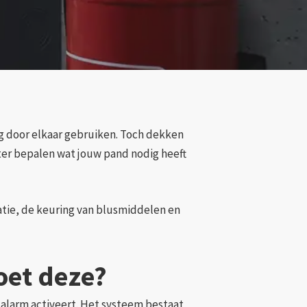
g door elkaar gebruiken. Toch dekken
beter bepalen wat jouw pand nodig heeft
atie, de keuring van blusmiddelen en
oet deze?
 alarm activeert. Het systeem bestaat