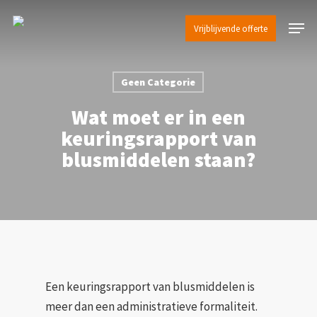
Skip
Menu
to
Vrijblijvende offerte
Close
main
Menu
content
Geen Categorie
Wat moet er in een
keuringsrapport van
blusmiddelen staan?
Een keuringsrapport van blusmiddelen is
meer dan een administratieve formaliteit.