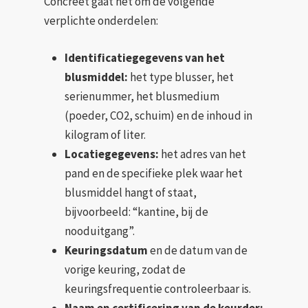
Concreet gaat het om de volgende
verplichte onderdelen:
Identificatiegegevens van het
blusmiddel:
het type blusser, het
serienummer, het blusmedium
(poeder, CO2, schuim) en de inhoud in
kilogram of liter.
Locatiegegevens:
het adres van het
pand en de specifieke plek waar het
blusmiddel hangt of staat,
bijvoorbeeld: “kantine, bij de
nooduitgang”.
Keuringsdatum
en de datum van de
vorige keuring, zodat de
keuringsfrequentie controleerbaar is.
Naam en certificering van de keurder: