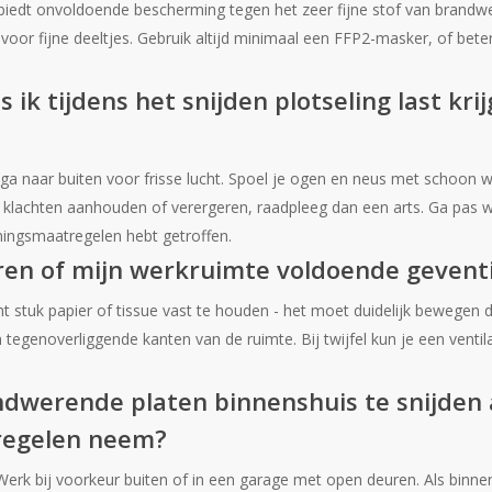
biedt onvoldoende bescherming tegen het zeer fijne stof van brandw
 voor fijne deeltjes. Gebruik altijd minimaal een FFP2-masker, of be
 ik tijdens het snijden plotseling last kri
ga naar buiten voor frisse lucht. Spoel je ogen en neus met schoon wa
de klachten aanhouden of verergeren, raadpleeg dan een arts. Ga pas w
mingsmaatregelen hebt getroffen.
ren of mijn werkruimte voldoende geventi
ht stuk papier of tissue vast te houden - het moet duidelijk bewegen
 tegenoverliggende kanten van de ruimte. Bij twijfel kun je een ventil
ndwerende platen binnenshuis te snijden al
egelen neem?
 Werk bij voorkeur buiten of in een garage met open deuren. Als binne