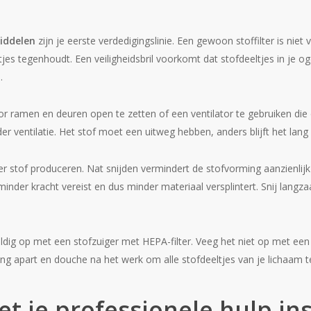
iddelen
zijn je eerste verdedigingslinie. Een gewoon stoffilter is nie
tjes tegenhoudt. Een veiligheidsbril voorkomt dat stofdeeltjes in j
.
or ramen en deuren open te zetten of een ventilator te gebruiken die
er ventilatie. Het stof moet een uitweg hebben, anders blijft het lang 
r stof produceren. Nat snijden vermindert de stofvorming aanzienlijk
nder kracht vereist en dus minder materiaal versplintert. Snij langz
uldig op met een stofzuiger met HEPA-filter. Veeg het niet op met ee
ding apart en douche na het werk om alle stofdeeltjes van je lichaam t
 je professionele hulp in