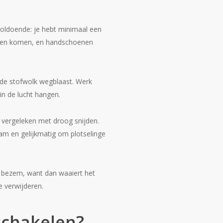
t voldoende: je hebt minimaal een
e ogen komen, en handschoenen
 de stofwolk wegblaast. Werk
in de lucht hangen.
 vergeleken met droog snijden.
aam en gelijkmatig om plotselinge
n bezem, want dan waaiert het
e verwijderen.
schakelen?