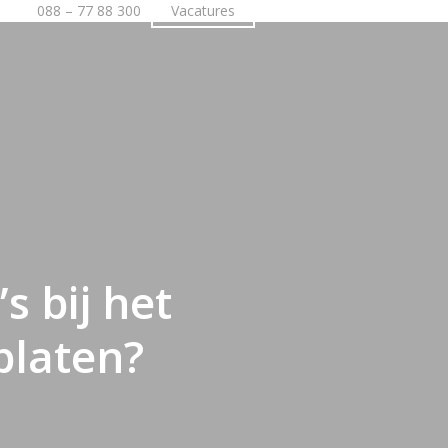
088 – 77 88 300
Vacatures
Vrijblijvende offerte
s bij het
platen?