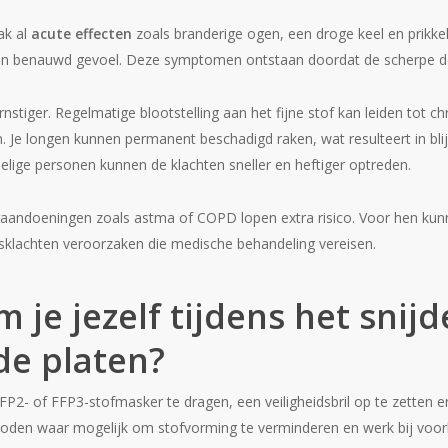
ak al
acute effecten
zoals branderige ogen, een droge keel en prikkeli
en benauwd gevoel. Deze symptomen ontstaan doordat de scherpe deelt
ernstiger. Regelmatige blootstelling aan het fijne stof kan leiden tot c
 Je longen kunnen permanent beschadigd raken, wat resulteert in bl
elige personen kunnen de klachten sneller en heftiger optreden.
ndoeningen zoals astma of COPD lopen extra risico. Voor hen kunne
sklachten veroorzaken die medische behandeling vereisen.
 je jezelf tijdens het snij
e platen?
FP2- of FFP3-stofmasker te dragen, een veiligheidsbril op te zetten e
hoden waar mogelijk om stofvorming te verminderen en werk bij voork