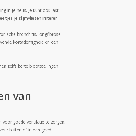
ng in je neus. Je kunt ook last
jes je slijmvliezen irriteren.
hronische bronchitis, longfibrose
ijvende kortademigheid en een
n zelfs korte blootstellingen
den van
n voor goede ventilatie te zorgen.
eur buiten of in een goed