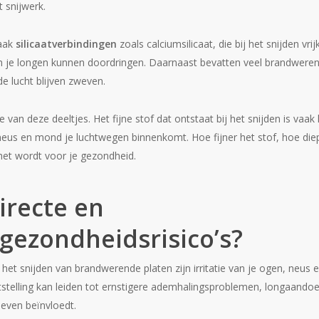
 snijwerk.
vaak
silicaatverbindingen
zoals calciumsilicaat, die bij het snijden vri
p in je longen kunnen doordringen. Daarnaast bevatten veel brandweren
de lucht blijven zweven.
e van deze deeltjes. Het fijne stof dat ontstaat bij het snijden is vaa
neus en mond je luchtwegen binnenkomt. Hoe fijner het stof, hoe diep
het wordt voor je gezondheid.
irecte en
gezondheidsrisico’s?
j het snijden van brandwerende platen zijn irritatie van je ogen, neus 
stelling kan leiden tot ernstigere ademhalingsproblemen, longaando
 leven beïnvloedt.