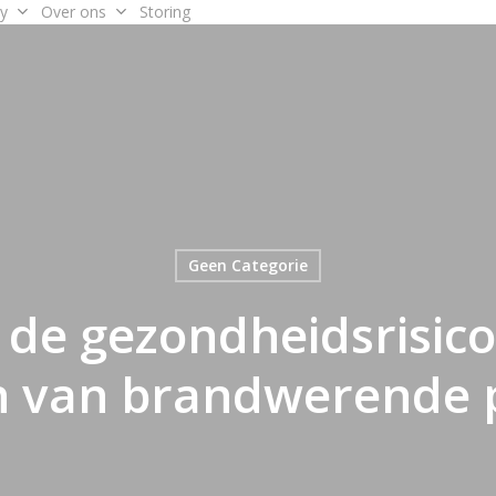
y
Over ons
Storing
Geen Categorie
 de gezondheidsrisico’
n van brandwerende 