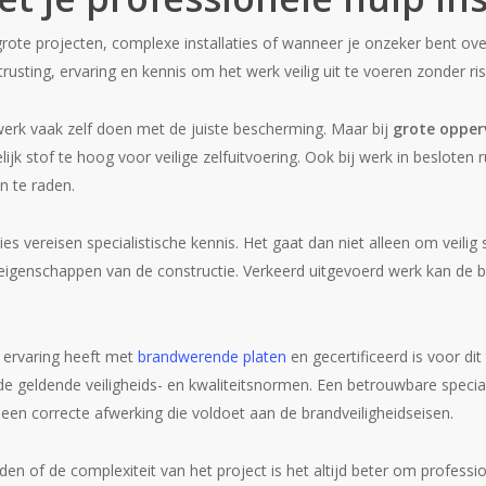
 grote projecten, complexe installaties of wanneer je onzeker bent ove
rusting, ervaring en kennis om het werk veilig uit te voeren zonder ri
 werk vaak zelf doen met de juiste bescherming. Maar bij
grote opper
ijk stof te hoog voor veilige zelfuitvoering. Ook bij werk in besloten 
n te raden.
s vereisen specialistische kennis. Het gaat dan niet alleen om veili
genschappen van de constructie. Verkeerd uitgevoerd werk kan de br
e ervaring heeft met
brandwerende platen
en gecertificeerd is voor dit
e geldende veiligheids- en kwaliteitsnormen. Een betrouwbare speciali
 een correcte afwerking die voldoet aan de brandveiligheidseisen.
eden of de complexiteit van het project is het altijd beter om professio