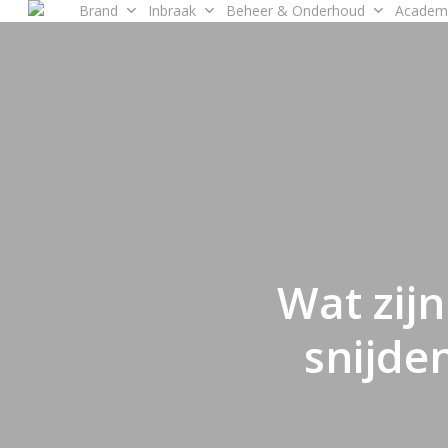
Brand
Inbraak
Beheer & Onderhoud
Academ
Skip
to
main
content
Wat zijn
snijde