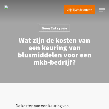
Skip
Menu
to
Vrijblijvende offerte
Close
main
Menu
content
Geen Categorie
Wat zijn de kosten van
een keuring van
blusmiddelen voor een
mkb-bedrijf?
De kosten van een keuring van