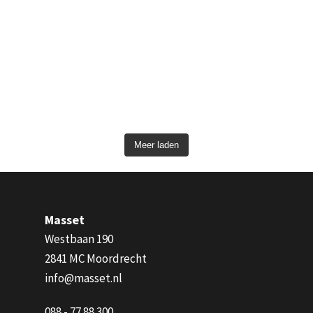
Meer laden
Masset
Westbaan 190
2841 MC Moordrecht
info@masset.nl
088 - 77 88 300