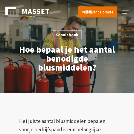
Skip
Menu
to
Vrijblijvende offerte
main
content
Kennisbank
Hoe bepaal je het aantal
benodigde
blusmiddelen?
Het juiste aantal blusmiddelen bepalen
voor je bedrijfspand is een belangrijke