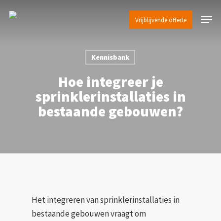
Skip
Menu
to
Vrijblijvende offerte
main
content
Kennisbank
Hoe integreer je
sprinklerinstallaties in
bestaande gebouwen?
Het integreren van sprinklerinstallaties in
bestaande gebouwen vraagt om