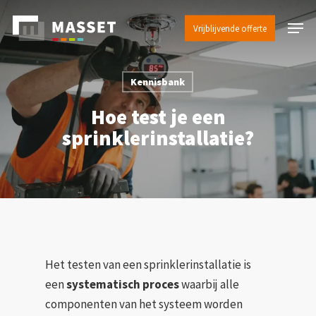
Skip
Menu
to
Vrijblijvende offerte
main
content
Kennisbank
Hoe test je een
sprinklerinstallatie?
Het testen van een sprinklerinstallatie is
een
systematisch proces
waarbij alle
componenten van het systeem worden