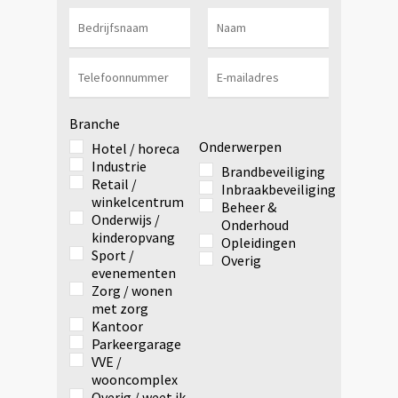
Branche
Onderwerpen
Hotel / horeca
Industrie
Brandbeveiliging
Retail /
Inbraakbeveiliging
winkelcentrum
Beheer &
Onderwijs /
Onderhoud
kinderopvang
Opleidingen
Sport /
Overig
evenementen
Zorg / wonen
met zorg
Kantoor
Parkeergarage
VVE /
wooncomplex
Overig / weet ik