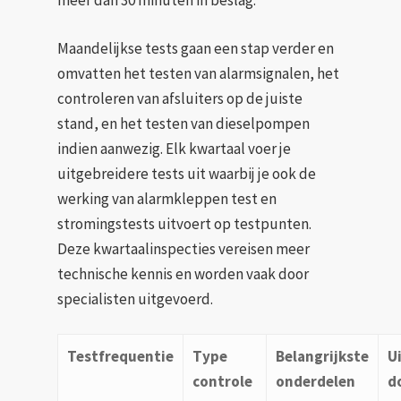
meer dan 30 minuten in beslag.
Maandelijkse tests gaan een stap verder en
omvatten het testen van alarmsignalen, het
controleren van afsluiters op de juiste
stand, en het testen van dieselpompen
indien aanwezig. Elk kwartaal voer je
uitgebreidere tests uit waarbij je ook de
werking van alarmkleppen test en
stromingstests uitvoert op testpunten.
Deze kwartaalinspecties vereisen meer
technische kennis en worden vaak door
specialisten uitgevoerd.
Testfrequentie
Type
Belangrijkste
U
controle
onderdelen
d