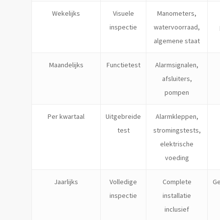
Wekelijks
Visuele
Manometers,
inspectie
watervoorraad,
algemene staat
Maandelijks
Functietest
Alarmsignalen,
afsluiters,
pompen
Per kwartaal
Uitgebreide
Alarmkleppen,
test
stromingstests,
elektrische
voeding
Jaarlijks
Volledige
Complete
Ge
inspectie
installatie
inclusief