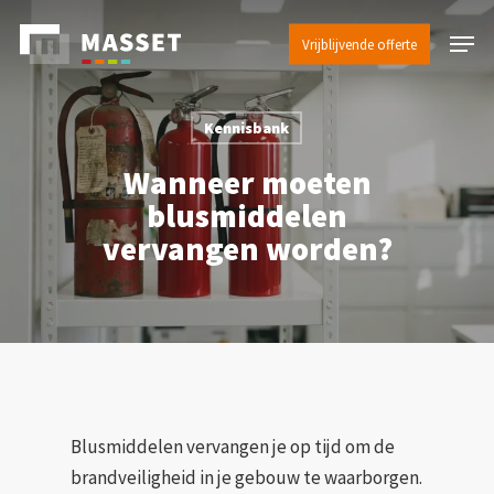
Skip
Menu
to
Vrijblijvende offerte
main
content
Kennisbank
Wanneer moeten
blusmiddelen
vervangen worden?
Blusmiddelen vervangen je op tijd om de
brandveiligheid in je gebouw te waarborgen.