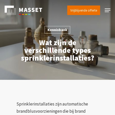
Skip
Menu
to
Vrijblijvende offerte
Close
main
Menu
content
Kennisbank
Wat zijn de
verschillende types
sprinklerinstallaties?
Sprinklerinstallaties zijn automatische
brandblusvoorzieningen die bij brand