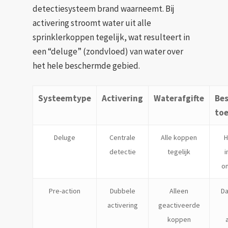
detectiesysteem brand waarneemt. Bij
activering stroomt water uit alle
sprinklerkoppen tegelijk, wat resulteert in
een “deluge” (zondvloed) van water over
het hele beschermde gebied.
Systeemtype
Activering
Waterafgifte
Be
to
Deluge
Centrale
Alle koppen
H
detectie
tegelijk
i
o
Pre-action
Dubbele
Alleen
Da
activering
geactiveerde
koppen