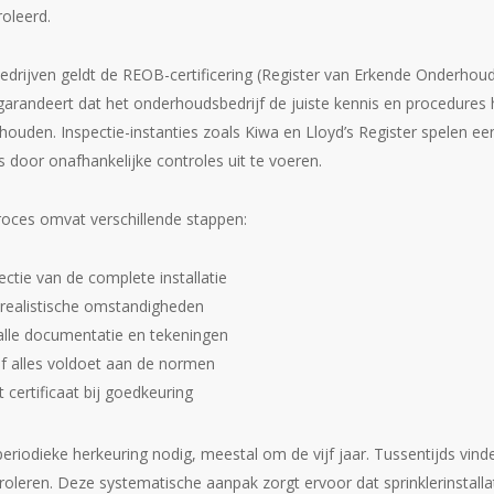
oleerd.
rijven geldt de REOB-certificering (Register van Erkende Onderhouds
 garandeert dat het onderhoudsbedrijf de juiste kennis en procedures h
ouden. Inspectie-instanties zoals Kiwa en Lloyd’s Register spelen een 
s door onafhankelijke controles uit te voeren.
proces omvat verschillende stappen:
ctie van de complete installatie
realistische omstandigheden
alle documentatie en tekeningen
f alles voldoet aan de normen
t certificaat bij goedkeuring
 periodieke herkeuring nodig, meestal om de vijf jaar. Tussentijds vind
roleren. Deze systematische aanpak zorgt ervoor dat sprinklerinstalla