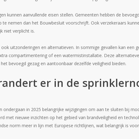
gen kunnen aanvullende eisen stellen. Gemeenten hebben de bevoeg
p te nemen dan het Bouwbesluit voorschrijft. Ook verzekeraars kunnen 
jk niet verplicht is.
 ook uitzonderingen en alternatieven. In sommige gevallen kan een g
xtra compartimentering of een watermistinstallatie. Deze alternati
het bevoegd gezag en aantoonbaar dezelfde veiligheid bieden.
randert er in de sprinkler
n ondergaan in 2025 belangrijke wijzigingen om aan te sluiten bij m
rd met nieuwe inzichten op het gebied van brandveiligheid en techno
dse norm meer in lijn met Europese richtlijnen, wat belangrijk is voor