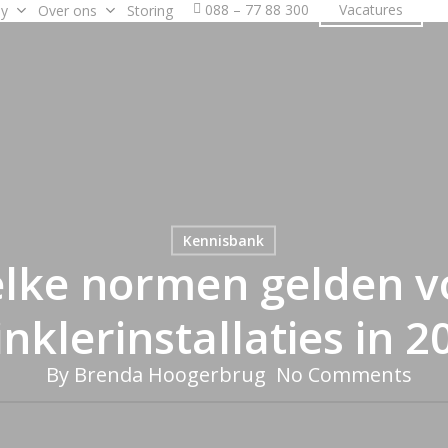
088 – 77 88 300
Vacatures
y
Over ons
Storing
Kennisbank
lke normen gelden v
inklerinstallaties in 2
By
Brenda Hoogerbrug
No Comments