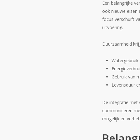
Een belangrijke v
ook nieuwe eisen a
focus verschuift v
uitvoering.
Duurzaamheid krij
Watergebruik 
Energieverbr
Gebruik van mi
Levensduur e
De integratie met
communiceren me
mogelijk en verbete
Belang