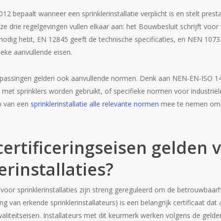
2 bepaalt wanneer een sprinklerinstallatie verplicht is en stelt prest
 drie regelgevingen vullen elkaar aan: het Bouwbesluit schrijft voor
ie nodig hebt, EN 12845 geeft de technische specificaties, en NEN 1073
ieke aanvullende eisen.
epassingen gelden ook aanvullende normen. Denk aan NEN-EN-ISO 1
 met sprinklers worden gebruikt, of specifieke normen voor industriële
p van een
sprinklerinstallatie alle relevante normen
mee te nemen om aa
ertificeringseisen gelden 
erinstallaties?
n voor sprinklerinstallaties zijn streng gereguleerd om de betrouwbaa
g van erkende sprinklerinstallateurs) is een belangrijk certificaat dat
waliteitseisen. Installateurs met dit keurmerk werken volgens de ge