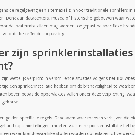
ns de regelgeving een alternatief zijn voor traditionele sprinklers in
ven. Denk aan datacenters, musea of historische gebouwen waar wat
voor dat watermist alleen mag worden toegepast na specifieke brand
is voor de betreffende toepassing.
 zijn sprinklerinstallaties
ht?
es zijn wettelijk verplicht in verschillende situaties volgens het Bouw
tijd een sprinklerinstallatie hebben om de brandveiligheid te waarbo
en boven bepaalde oppervlaktes vallen onder deze verplichting, waar
et gebouw.
gen gelden specifieke regels. Gebouwen waar mensen verblijven die nie
gehandicapteninstellingen, moeten vaak een sprinklerinstallatie hebb
singen waar brandgevaarlijke stoffen worden opgeslagen of verwerkt.