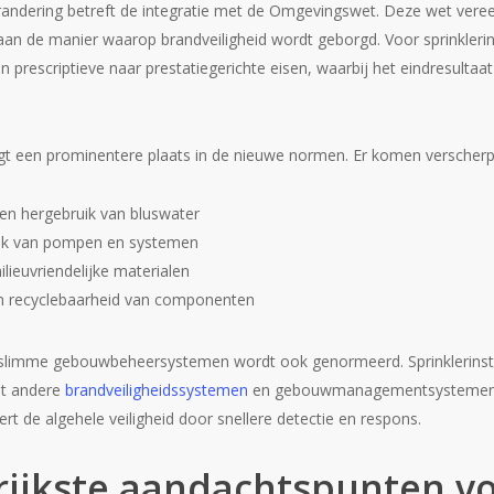
erandering betreft de integratie met de Omgevingswet. Deze wet vere
an de manier waarop brandveiligheid wordt geborgd. Voor sprinklerins
an prescriptieve naar prestatiegerichte eisen, waarbij het eindresultaa
gt een prominentere plaats in de nieuwe normen. Er komen verscherp
en hergebruik van bluswater
uik van pompen en systemen
lieuvriendelijke materialen
n recyclebaarheid van componenten
 slimme gebouwbeheersystemen wordt ook genormeerd. Sprinklerinst
t andere
brandveiligheidssystemen
en gebouwmanagementsystemen. D
rt de algehele veiligheid door snellere detectie en respons.
rijkste aandachtspunten vo