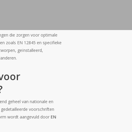
ingen die zorgen voor optimale
en zoals EN 12845 en specifieke
tworpen, geïnstalleerd,
randeren.
 voor
?
end geheel van nationale en
gedetailleerde voorschriften
 norm wordt aangevuld door
EN