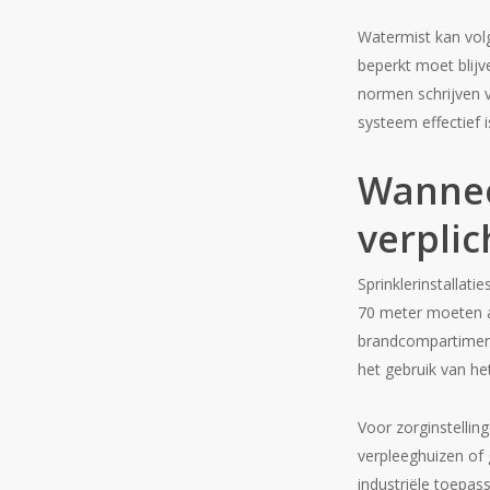
Watermist kan volge
beperkt moet blij
normen schrijven 
systeem effectief 
Wanneer
verplic
Sprinklerinstallati
70 meter moeten al
brandcompartiment
het gebruik van h
Voor zorginstellin
verpleeghuizen of 
industriële toepas