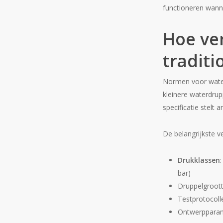
functioneren wanne
Hoe ve
traditi
Normen voor waterm
kleinere waterdru
specificatie stelt
De belangrijkste ve
Drukklassen
bar)
Druppelgroott
Testprotocolle
Ontwerpparam