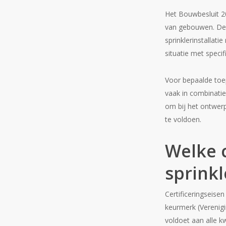
Het Bouwbesluit 201
van gebouwen. Deze
sprinklerinstallat
situatie met specif
Voor bepaalde to
vaak in combinatie
om bij het ontwer
te voldoen.
Welke c
sprinkl
Certificeringseise
keurmerk (Verenigin
voldoet aan alle k