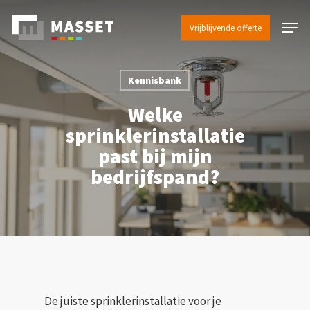
Skip
Menu
to
Vrijblijvende offerte
Close
main
Menu
content
Kennisbank
Welke
sprinklerinstallatie
past bij mijn
bedrijfspand?
De juiste sprinklerinstallatie voor je