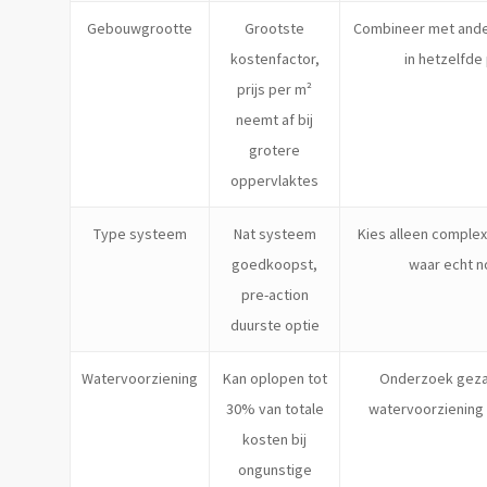
Gebouwgrootte
Grootste
Combineer met ande
kostenfactor,
in hetzelfde
prijs per m²
neemt af bij
grotere
oppervlaktes
Type systeem
Nat systeem
Kies alleen comple
goedkoopst,
waar echt n
pre-action
duurste optie
Watervoorziening
Kan oplopen tot
Onderzoek geza
30% van totale
watervoorziening
kosten bij
ongunstige