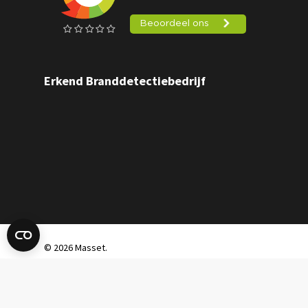
Erkend Branddetectiebedrijf
© 2026 Masset.
Sitemap
|
Disclaimer
|
Algemene
Voorwaarden
|
Privacyverklaring