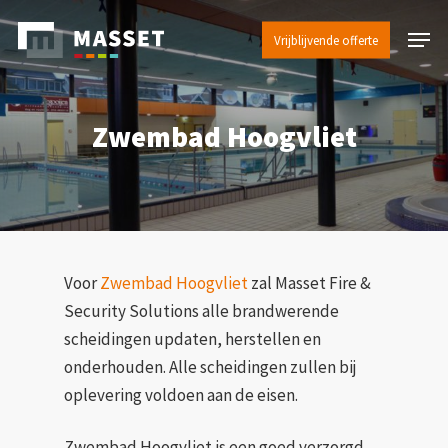
Skip
Menu
to
Vrijblijvende offerte
main
content
Zwembad Hoogvliet
Voor
Zwembad Hoogvliet
zal Masset Fire &
Security Solutions alle brandwerende
scheidingen updaten, herstellen en
onderhouden. Alle scheidingen zullen bij
oplevering voldoen aan de eisen.
Zwembad Hoogvliet is een goed verzorgd