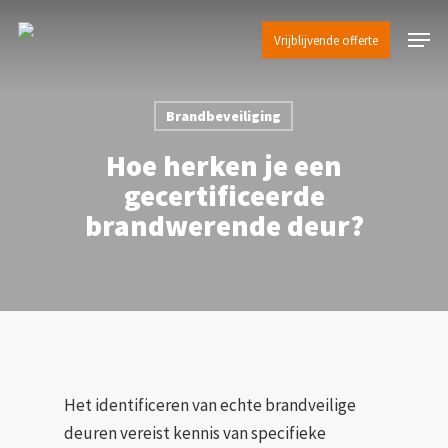
Skip
Menu
to
Vrijblijvende offerte
Close
main
Menu
content
Brandbeveiliging
Hoe herken je een
gecertificeerde
brandwerende deur?
Het identificeren van echte brandveilige
deuren vereist kennis van specifieke