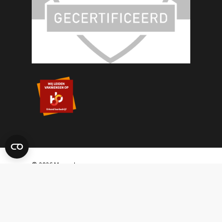
© 2026 Masset.
Sitemap
|
Disclaimer
|
Algemene
Voorwaarden
|
Privacyverklaring