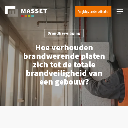
Skip
Menu
to
Vrijblijvende offerte
Close
main
Menu
content
Brandbeveiliging
Hoe verhouden
brandwerende platen
zich tot de totale
brandveiligheid van
een gebouw?