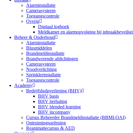
Alarminstallatie
Camerasysteem
Toegangscontrole
Overig
Digitaal logboek
Meldkamer en alarmopvolging bij inbraakbeveilig
Beheer & Onderhoud
Alarminstallatie
Blusmiddelen
Brandmeldinstallatie
Brandwerende afdichtingen
Camerasysteem
Noodverlichting
Sprinklerinstallatie
Toegangscontrole
Academy
Bedrijfshulpverlening (BHV)
BHV basis
BHV herhaling
BHV blended learning
BHV incompany
Cursus Beheerder Brandmeldinstallatie (BBMI-OAI)
Ontruimingsoefening
Reanimatiecursus & AED