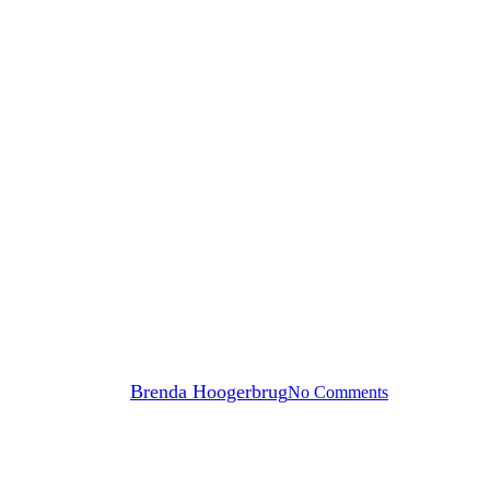
Brandbeveiliging
brandwerende platen getest op ef
By
Brenda Hoogerbrug
No Comments