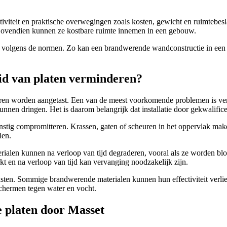
ctiviteit en praktische overwegingen zoals kosten, gewicht en ruimtebe
 Bovendien kunnen ze kostbare ruimte innemen in een gebouw.
tes volgens de normen. Zo kan een brandwerende wandconstructie in ee
d van platen verminderen?
oren worden aangetast. Een van de meest voorkomende problemen is verke
nen dringen. Het is daarom belangrijk dat installatie door gekwalifice
ig compromitteren. Krassen, gaten of scheuren in het oppervlak maken
len.
alen kunnen na verloop van tijd degraderen, vooral als ze worden blo
t en na verloop van tijd kan vervanging noodzakelijk zijn.
sten. Sommige brandwerende materialen kunnen hun effectiviteit verli
chermen tegen water en vocht.
 platen door Masset