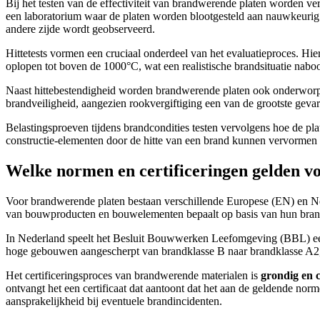
Bij het testen van de effectiviteit van brandwerende platen worden v
een laboratorium waar de platen worden blootgesteld aan nauwkeurig g
andere zijde wordt geobserveerd.
Hittetests vormen een cruciaal onderdeel van het evaluatieproces. Hier
oplopen tot boven de 1000°C, wat een realistische brandsituatie naboo
Naast hittebestendigheid worden brandwerende platen ook onderworpen
brandveiligheid, aangezien rookvergiftiging een van de grootste gevare
Belastingsproeven tijdens brandcondities testen vervolgens hoe de pla
constructie-elementen door de hitte van een brand kunnen vervormen
Welke normen en certificeringen gelden v
Voor brandwerende platen bestaan verschillende Europese (EN) en Ned
van bouwproducten en bouwelementen bepaalt op basis van hun brandge
In Nederland speelt het Besluit Bouwwerken Leefomgeving (BBL) een b
hoge gebouwen aangescherpt van brandklasse B naar brandklasse A2,
Het certificeringsproces van brandwerende materialen is
grondig en 
ontvangt het een certificaat dat aantoont dat het aan de geldende nor
aansprakelijkheid bij eventuele brandincidenten.