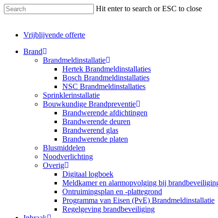
Skip
Hit enter to search or ESC to close
to
Close
main
Search
content
Vrijblijvende offerte
Menu
Brand
Brandmeldinstallatie
Hertek Brandmeldinstallaties
Bosch Brandmeldinstallaties
NSC Brandmeldinstallaties
Sprinklerinstallatie
Bouwkundige Brandpreventie
Brandwerende afdichtingen
Brandwerende deuren
Brandwerend glas
Brandwerende platen
Blusmiddelen
Noodverlichting
Overig
Digitaal logboek
Meldkamer en alarmopvolging bij brandbeveiligin
Ontruimingsplan en -plattegrond
Programma van Eisen (PvE) Brandmeldinstallatie
Regelgeving brandbeveiliging
Inbraak