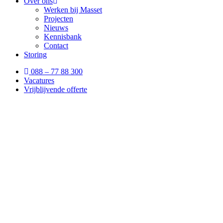
Over ons
Werken bij Masset
Projecten
Nieuws
Kennisbank
Contact
Storing
088 – 77 88 300
Vacatures
Vrijblijvende offerte
Hoe worden 