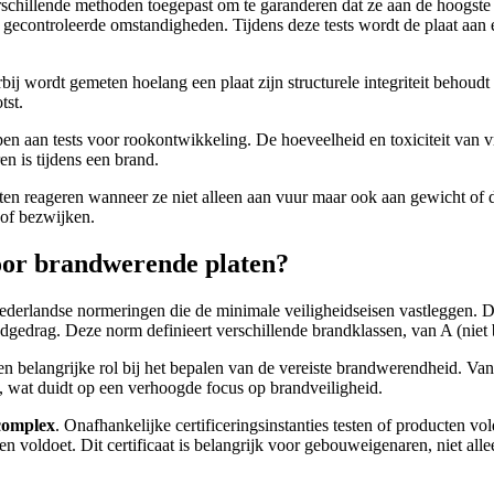
erschillende methoden toegepast om te garanderen dat ze aan de hoogst
econtroleerde omstandigheden. Tijdens deze tests wordt de plaat aan éé
bij wordt gemeten hoelang een plaat zijn structurele integriteit behoudt
tst.
 aan tests voor rookontwikkeling. De hoeveelheid en toxiciteit van vri
n is tijdens een brand.
ten reageren wanneer ze niet alleen aan vuur maar ook aan gewicht of d
 of bezwijken.
oor brandwerende platen?
erlandse normeringen die de minimale veiligheidseisen vastleggen. De 
drag. Deze norm definieert verschillende brandklassen, van A (niet br
elangrijke rol bij het bepalen van de vereiste brandwerendheid. Vana
 wat duidt op een verhoogde focus op brandveiligheid.
complex
. Onafhankelijke certificeringsinstanties testen of producten vo
men voldoet. Dit certificaat is belangrijk voor gebouweigenaren, niet a