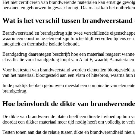
Het niet certificeren van brandwerende materialen kan ernstige gevol
personen en gebouwen in gevaar brengt. Daarnaast kan het ontbreken v
Wat is het verschil tussen brandweerstand
Brandweerstand en brandgedrag zijn twee verschillende eigenschappen 
waarin een constructie-element zijn functie blijft vervullen tijdens e
integriteit en thermische isolatie behoudt.
Brandgedrag daarentegen beschrijft hoe een materiaal reageert wanne
classificatie voor brandgedrag loopt van A tot F, waarbij A-materialen
Voor het testen van brandweerstand worden elementen blootgesteld aan
van het materiaal blootgesteld aan een vlam of hittebron, waarna hun 
In de praktijk hebben gebouwen meestal een combinatie van elemente
brandgedrag.
Hoe beïnvloedt de dikte van brandwerende p
De dikte van brandwerende platen heeft een directe invloed op hun v
doordat een dikker materiaal meer tijd nodig heeft om volledig te ver
Testen tonen aan dat de relatie tussen dikte en brandwerendheid niet 