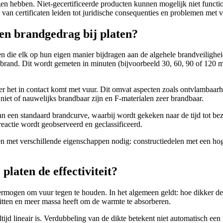
gen hebben. Niet-gecertificeerde producten kunnen mogelijk niet functio
an certificaten leiden tot juridische consequenties en problemen met v
 en brandgedrag bij platen?
die elk op hun eigen manier bijdragen aan de algehele brandveiligheid
en brand. Dit wordt gemeten in minuten (bijvoorbeeld 30, 60, 90 of 120 
er het in contact komt met vuur. Dit omvat aspecten zoals ontvlambaar
 niet of nauwelijks brandbaar zijn en F-materialen zeer brandbaar.
 een standaard brandcurve, waarbij wordt gekeken naar de tijd tot bez
reactie wordt geobserveerd en geclassificeerd.
n met verschillende eigenschappen nodig: constructiedelen met een ho
laten de effectiviteit?
ermogen om vuur tegen te houden. In het algemeen geldt: hoe dikker de
hitten en meer massa heeft om de warmte te absorberen.
altijd lineair is. Verdubbeling van de dikte betekent niet automatisch 